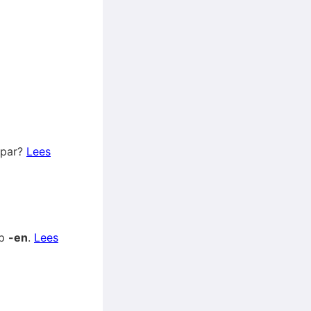
spar?
Lees
op
-en
.
Lees