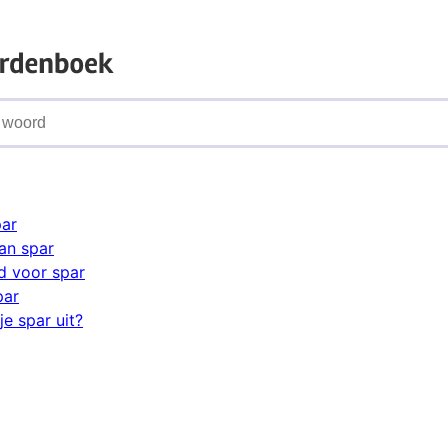
par
an spar
d voor spar
par
e spar uit?