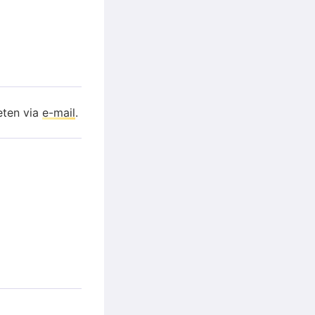
eten via
e-mail
.