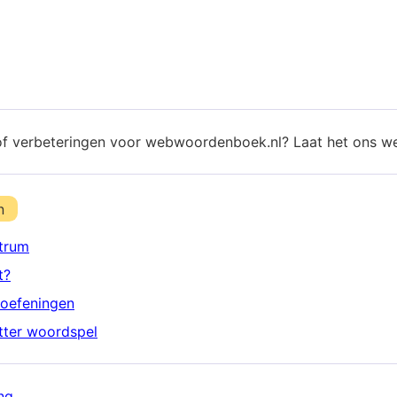
of verbeteringen voor webwoordenboek.nl? Laat het ons w
n
trum
t?
oefeningen
etter woordspel
ng