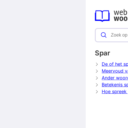
Spar
De of het s
Meervoud v
Ander woor
Betekenis s
Hoe spreek j