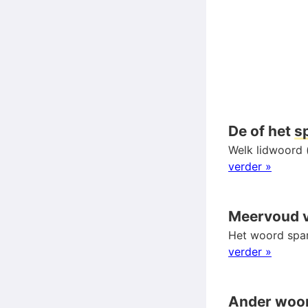
De of het
s
Welk lidwoord (
verder »
Meervoud 
Het woord spar
verder »
Ander woo