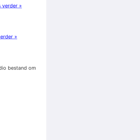
 verder »
erder »
audio bestand om