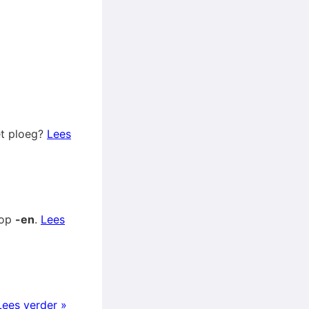
et ploeg?
Lees
 op
-en
.
Lees
Lees verder »