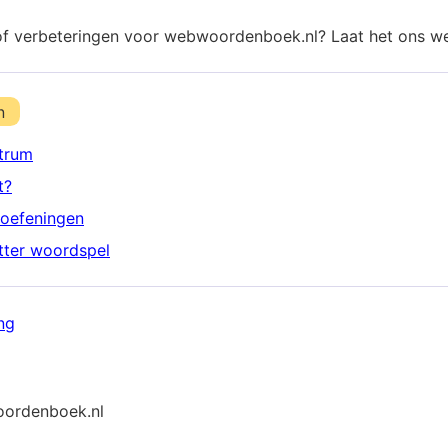
of verbeteringen voor webwoordenboek.nl? Laat het ons w
n
trum
t?
oefeningen
etter woordspel
ng
ordenboek.nl