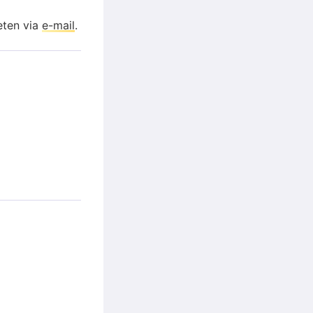
eten via
e-mail
.