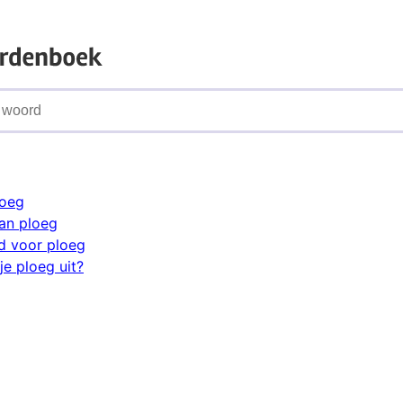
loeg
an ploeg
d voor ploeg
je ploeg uit?