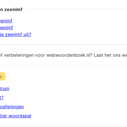
an zeenimf
eenimf
eenimf
je zeenimf uit?
of verbeteringen voor webwoordenboek.nl? Laat het ons w
n
trum
t?
oefeningen
etter woordspel