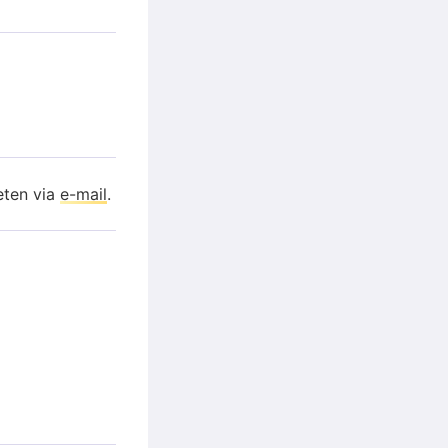
eten via
e-mail
.