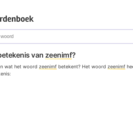
 betekenis van
zeenimf
?
en wat het woord
zeenimf
betekent? Het woord
zeenimf
hee
enis: