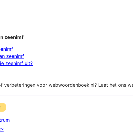
an zeenimf
eenimf
an zeenimf
je zeenimf uit?
of verbeteringen voor webwoordenboek.nl? Laat het ons w
n
trum
t?