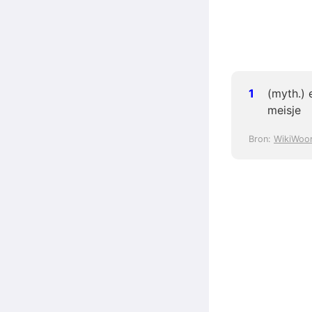
(myth.) 
meisje
Bron:
WikiWoo