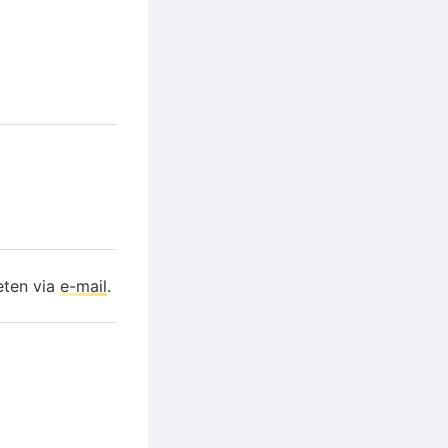
eten via
e-mail
.