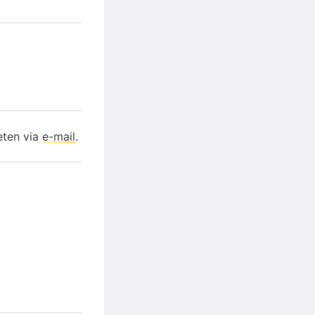
eten via
e-mail
.