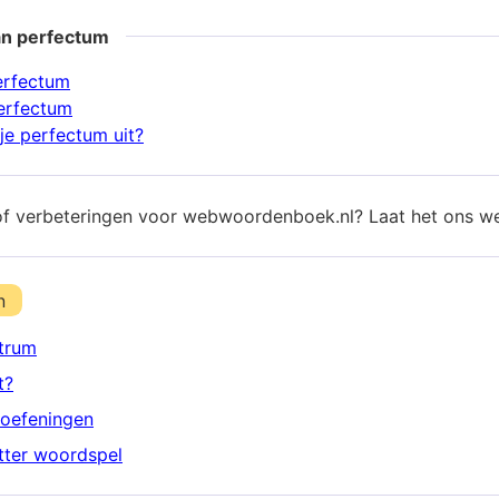
an perfectum
erfectum
erfectum
je perfectum uit?
of verbeteringen voor webwoordenboek.nl? Laat het ons w
n
trum
t?
oefeningen
etter woordspel