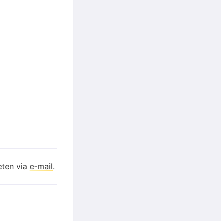
eten via
e-mail
.