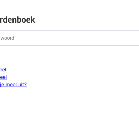
eel
eel
je meel uit?