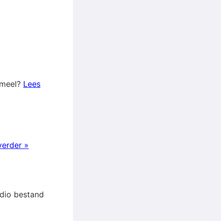
t meel?
Lees
verder »
udio bestand