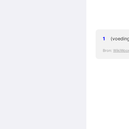
(voedin
Bron:
WikiWoo