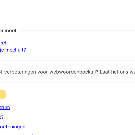
an meel
eel
je meel uit?
of verbeteringen voor webwoordenboek.nl? Laat het ons w
n
trum
t?
oefeningen