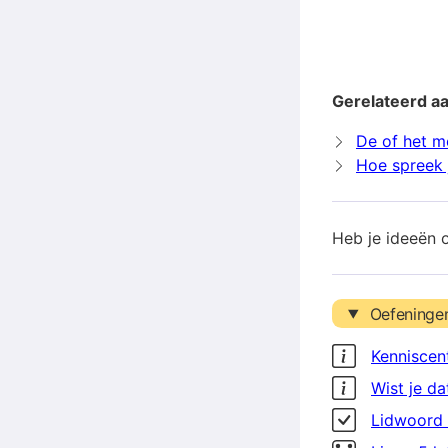
Gerelateerd a
De of het m
Hoe spreek 
Heb je ideeën 
Oefeninge
Kenniscen
Wist je da
Lidwoord 