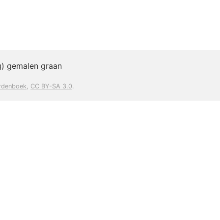
g) gemalen graan
rdenboek
,
CC BY-SA 3.0
.