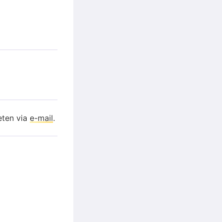
eten via
e-mail
.