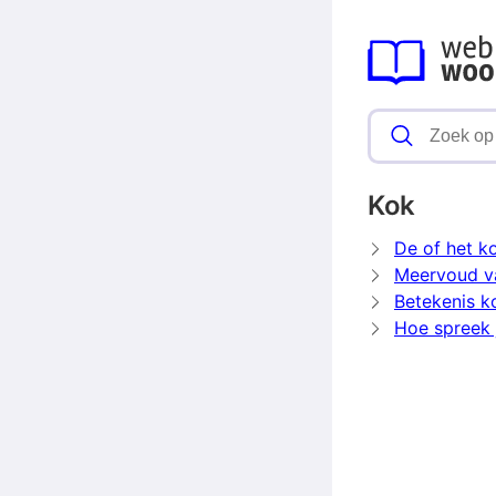
Kok
De of het k
Meervoud v
Betekenis k
Hoe spreek 