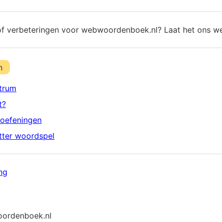
of verbeteringen voor webwoordenboek.nl? Laat het ons w
n
trum
t?
oefeningen
etter woordspel
ng
ordenboek.nl