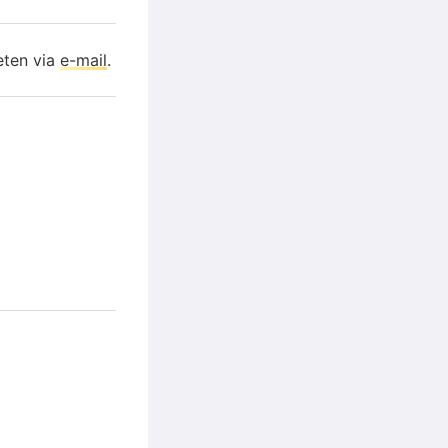
eten via
e-mail
.