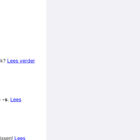
ok?
Lees verder
p
-s
.
Lees
issen!
Lees