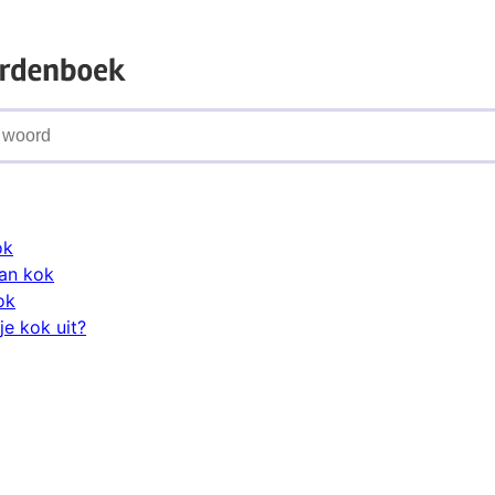
ok
an kok
ok
je kok uit?