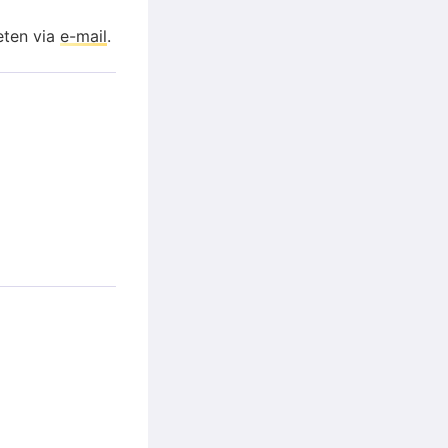
eten via
e-mail
.