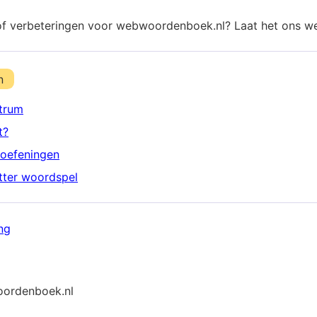
of verbeteringen voor webwoordenboek.nl? Laat het ons w
n
trum
t?
oefeningen
etter woordspel
ng
ordenboek.nl