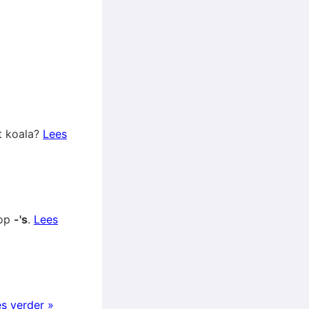
et koala?
Lees
 op
-'s
.
Lees
s verder »