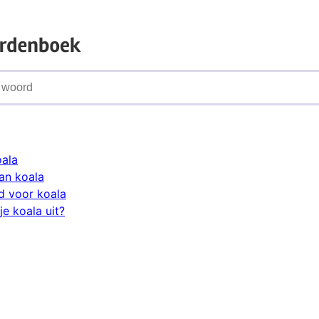
oala
an koala
d voor koala
e koala uit?