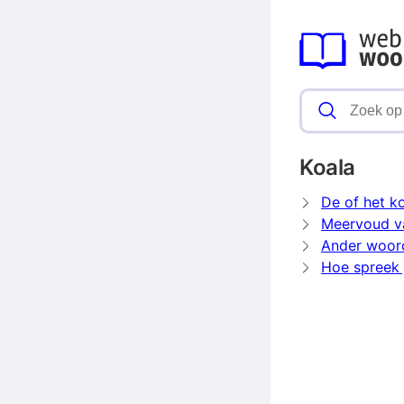
Koala
De of het k
Meervoud v
Ander woor
Hoe spreek j