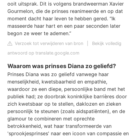
ooit uitsprak. Dit is volgens brandweerman Xavier
Gourmelon, die de prinses reanimeerde en op dat
moment dacht haar leven te hebben gered. “Ik
masseerde haar hart en een paar seconden later
begon ze weer te ademen.”
Verzoek tot verwijderen van bron
|
Bekijk volledig
antwoord op translate.google.com
Waarom was prinses Diana zo geliefd?
Prinses Diana was zo geliefd vanwege haar
menselijkheid, kwetsbaarheid en empathie,
waardoor ze een diepe, persoonlijke band met het
publiek had; ze doorbrak koninklijke barrières door
zich kwetsbaar op te stellen, daklozen en zieken
persoonlijk te steunen (zoals aidspatiënten), en de
glamour te combineren met oprechte
betrokkenheid, wat haar transformeerde van
'sprookjesprinses' naar een icoon van compassie en