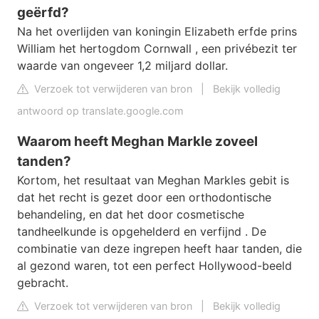
geërfd?
Na het overlijden van koningin Elizabeth erfde prins
William het hertogdom Cornwall , een privébezit ter
waarde van ongeveer 1,2 miljard dollar.
Verzoek tot verwijderen van bron
|
Bekijk volledig
antwoord op translate.google.com
Waarom heeft Meghan Markle zoveel
tanden?
Kortom, het resultaat van Meghan Markles gebit is
dat het recht is gezet door een orthodontische
behandeling, en dat het door cosmetische
tandheelkunde is opgehelderd en verfijnd . De
combinatie van deze ingrepen heeft haar tanden, die
al gezond waren, tot een perfect Hollywood-beeld
gebracht.
Verzoek tot verwijderen van bron
|
Bekijk volledig