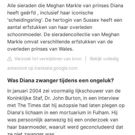
Alle sieraden die Meghan Markle van prinses Diana
heeft geërfd , inclusief haar iconische
'scheidingsring'. De hertogin van Sussex heeft een
aantal erfstukken van haar overleden
schoonmoeder. De sieradencollectie van Meghan
Markle omvat verschillende erfstukken van de
overleden prinses van Wales.
Verzoek tot verwijderen van bron
|
Bekijk volledig
antwoord op translate.google.com
Was Diana zwanger tijdens een ongeluk?
In januari 2004 zei voormalig lijkschouwer van de
Koninklijke Staf, Dr. John Burton, in een interview
met The Times dat hij autopsie had laten plegen op
Diana's lichaam in een mortuarium in Fulham. Hij
was persoonlijk aanwezig bij een onderzoek van
haar baarmoeder, waaruit werd geconcludeerd dat
ze niet zwanger was.