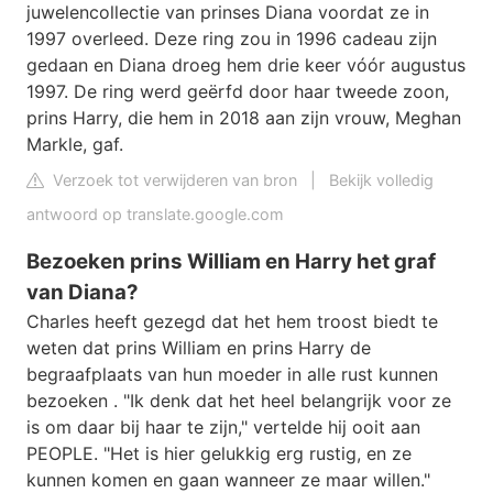
juwelencollectie van prinses Diana voordat ze in
1997 overleed. Deze ring zou in 1996 cadeau zijn
gedaan en Diana droeg hem drie keer vóór augustus
1997. De ring werd geërfd door haar tweede zoon,
prins Harry, die hem in 2018 aan zijn vrouw, Meghan
Markle, gaf.
Verzoek tot verwijderen van bron
|
Bekijk volledig
antwoord op translate.google.com
Bezoeken prins William en Harry het graf
van Diana?
Charles heeft gezegd dat het hem troost biedt te
weten dat prins William en prins Harry de
begraafplaats van hun moeder in alle rust kunnen
bezoeken . "Ik denk dat het heel belangrijk voor ze
is om daar bij haar te zijn," vertelde hij ooit aan
PEOPLE. "Het is hier gelukkig erg rustig, en ze
kunnen komen en gaan wanneer ze maar willen."