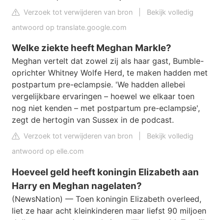
Verzoek tot verwijderen van bron
|
Bekijk volledig
antwoord op translate.google.com
Welke ziekte heeft Meghan Markle?
Meghan vertelt dat zowel zij als haar gast, Bumble-
oprichter Whitney Wolfe Herd, te maken hadden met
postpartum pre-eclampsie. 'We hadden allebei
vergelijkbare ervaringen – hoewel we elkaar toen
nog niet kenden – met postpartum pre-eclampsie',
zegt de hertogin van Sussex in de podcast.
Verzoek tot verwijderen van bron
|
Bekijk volledig
antwoord op elle.com
Hoeveel geld heeft koningin Elizabeth aan
Harry en Meghan nagelaten?
(NewsNation) — Toen koningin Elizabeth overleed,
liet ze haar acht kleinkinderen maar liefst 90 miljoen