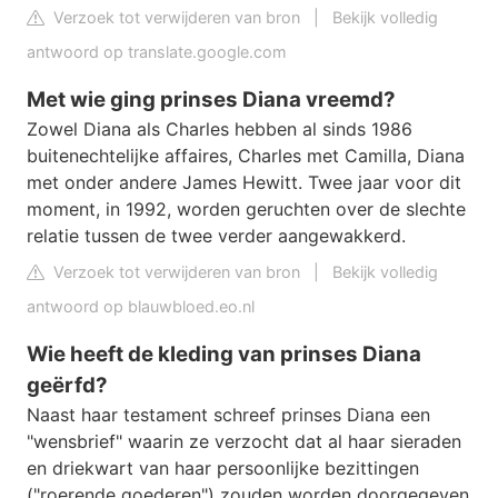
Verzoek tot verwijderen van bron
|
Bekijk volledig
antwoord op translate.google.com
Met wie ging prinses Diana vreemd?
Zowel Diana als Charles hebben al sinds 1986
buitenechtelijke affaires, Charles met Camilla, Diana
met onder andere James Hewitt. Twee jaar voor dit
moment, in 1992, worden geruchten over de slechte
relatie tussen de twee verder aangewakkerd.
Verzoek tot verwijderen van bron
|
Bekijk volledig
antwoord op blauwbloed.eo.nl
Wie heeft de kleding van prinses Diana
geërfd?
Naast haar testament schreef prinses Diana een
"wensbrief" waarin ze verzocht dat al haar sieraden
en driekwart van haar persoonlijke bezittingen
("roerende goederen") zouden worden doorgegeven