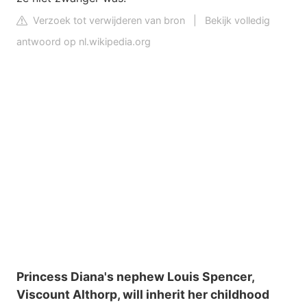
Verzoek tot verwijderen van bron
|
Bekijk volledig
antwoord op nl.wikipedia.org
Princess Diana's nephew Louis Spencer,
Viscount Althorp, will inherit her childhood