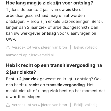
Hoe lang mag je ziek zijn voor ontslag?
Tijdens de eerste 2 jaar van uw
ziekte
of
arbeidsongeschiktheid mag u niet worden
ontslagen. Hierop zijn enkele uitzonderingen. Bent u
langer dan 2 jaar ziek of arbeidsongeschikt? Dan
kan uw werkgever
ontslag
voor u aanvragen bij
UWV.
Verzoek tot verwijderen van bron
|
Bekijk volledig
antwoord op rijksoverheid.nl
Heb ik recht op een transitievergoeding na
2 jaar ziekte?
Bent u
2 jaar ziek
geweest en krijgt u ontslag? Ook
dan heeft u
recht
op
transitievergoeding
. Het
maakt niet uit of u nog
ziek
bent op het moment dat
u wordt ontslagen.
Verzoek tot verwijderen van bron
|
Bekijk volledig