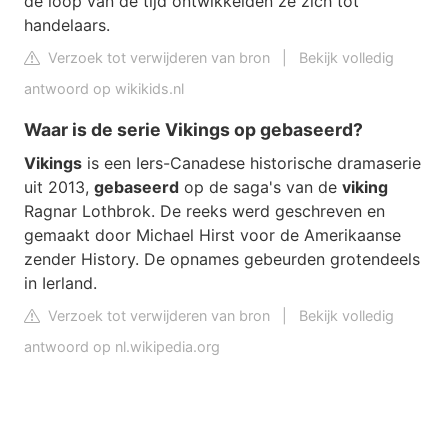
de loop van de tijd ontwikkelden ze zich tot
handelaars.
Verzoek tot verwijderen van bron
|
Bekijk volledig
antwoord op wikikids.nl
Waar is de serie Vikings op gebaseerd?
Vikings
is een Iers-Canadese historische dramaserie
uit 2013,
gebaseerd
op de saga's van de
viking
Ragnar Lothbrok. De reeks werd geschreven en
gemaakt door Michael Hirst voor de Amerikaanse
zender History. De opnames gebeurden grotendeels
in Ierland.
Verzoek tot verwijderen van bron
|
Bekijk volledig
antwoord op nl.wikipedia.org