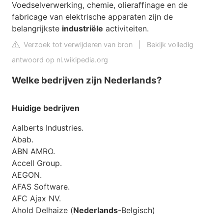
Voedselverwerking, chemie, olieraffinage en de
fabricage van elektrische apparaten zijn de
belangrijkste
industriële
activiteiten.
Verzoek tot verwijderen van bron
|
Bekijk volledig
antwoord op nl.wikipedia.org
Welke bedrijven zijn Nederlands?
Huidige
bedrijven
Aalberts Industries.
Abab.
ABN AMRO.
Accell Group.
AEGON.
AFAS Software.
AFC Ajax NV.
Ahold Delhaize (
Nederlands
-Belgisch)