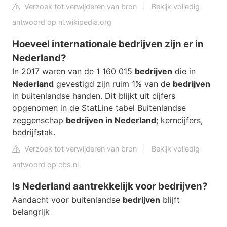
Verzoek tot verwijderen van bron
|
Bekijk volledig
antwoord op nl.wikipedia.org
Hoeveel internationale bedrijven zijn er in
Nederland?
In 2017 waren van de 1 160 015
bedrijven
die in
Nederland
gevestigd zijn ruim 1% van de
bedrijven
in buitenlandse handen. Dit blijkt uit cijfers
opgenomen in de StatLine tabel Buitenlandse
zeggenschap
bedrijven in Nederland
; kerncijfers,
bedrijfstak.
Verzoek tot verwijderen van bron
|
Bekijk volledig
antwoord op cbs.nl
Is Nederland aantrekkelijk voor bedrijven?
Aandacht voor buitenlandse
bedrijven
blijft
belangrijk