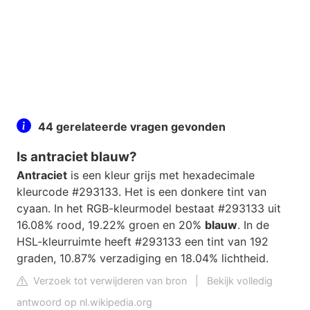
44 gerelateerde vragen gevonden
Is antraciet blauw?
Antraciet
is een kleur grijs met hexadecimale
kleurcode #293133. Het is een donkere tint van
cyaan. In het RGB-kleurmodel bestaat #293133 uit
16.08% rood, 19.22% groen en 20%
blauw
. In de
HSL-kleurruimte heeft #293133 een tint van 192
graden, 10.87% verzadiging en 18.04% lichtheid.
Verzoek tot verwijderen van bron
|
Bekijk volledig
antwoord op nl.wikipedia.org