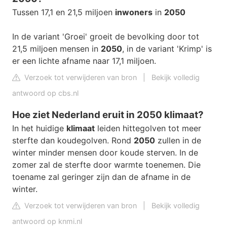
Tussen 17,1 en 21,5 miljoen
inwoners
in
2050
In de variant 'Groei' groeit de bevolking door tot
21,5 miljoen mensen in
2050
, in de variant 'Krimp' is
er een lichte afname naar 17,1 miljoen.
Verzoek tot verwijderen van bron
|
Bekijk volledig
antwoord op cbs.nl
Hoe ziet Nederland eruit in 2050 klimaat?
In het huidige
klimaat
leiden hittegolven tot meer
sterfte dan koudegolven. Rond
2050
zullen in de
winter minder mensen door koude sterven. In de
zomer zal de sterfte door warmte toenemen. Die
toename zal geringer zijn dan de afname in de
winter.
Verzoek tot verwijderen van bron
|
Bekijk volledig
antwoord op knmi.nl