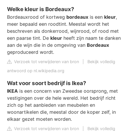
Welke kleur is Bordeaux?
Bordeauxrood of kortweg
bordeaux
is een
kleur
,
meer bepaald een roodtint. Meestal wordt het
beschreven als donkerrood, wijnrood, of rood met
een paarse tint. De
kleur
heeft zijn naam te danken
aan de wijn die in de omgeving van
Bordeaux
geproduceerd wordt.
Verzoek tot verwijderen van bron
|
Bekijk volledig
antwoord op nl.wikipedia.org
Wat voor soort bedrijf is Ikea?
IKEA
is een concern van Zweedse oorsprong, met
vestigingen over de hele wereld. Het bedrijf richt
zich op het aanbieden van meubelen en
woonartikelen die, meestal door de koper zelf, in
elkaar gezet moeten worden.
Verzoek tot verwijderen van bron
|
Bekijk volledig