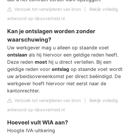
Verzoek tot verwijderen van bron
|
Bekijk volledig
antwoord op rijksoverheid.nl
Kan je ontslagen worden zonder
waarschuwing?
Uw werkgever mag u alleen op staande voet
ontslaan
als hij hiervoor een geldige reden heeft.
Deze reden
moet
hij u direct vertellen. Bij een
geldige reden voor
ontslag
op staande voet wordt
uw arbeidsovereenkomst per direct beëindigd. De
werkgever hoeft hiervoor niet eerst naar de
kantonrechter.
Verzoek tot verwijderen van bron
|
Bekijk volledig
antwoord op rijksoverheid.nl
Hoeveel vult WIA aan?
Hoogte IVA-uitkering