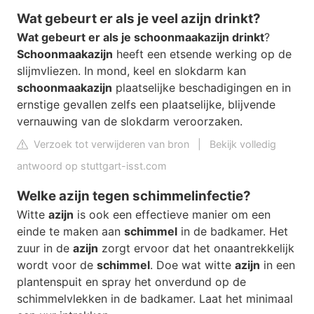
Wat gebeurt er als je veel azijn drinkt?
Wat gebeurt er als je schoonmaakazijn drinkt
?
Schoonmaakazijn
heeft een etsende werking op de
slijmvliezen. In mond, keel en slokdarm kan
schoonmaakazijn
plaatselijke beschadigingen en in
ernstige gevallen zelfs een plaatselijke, blijvende
vernauwing van de slokdarm veroorzaken.
Verzoek tot verwijderen van bron
|
Bekijk volledig
antwoord op stuttgart-isst.com
Welke azijn tegen schimmelinfectie?
Witte
azijn
is ook een effectieve manier om een
einde te maken aan
schimmel
in de badkamer. Het
zuur in de
azijn
zorgt ervoor dat het onaantrekkelijk
wordt voor de
schimmel
. Doe wat witte
azijn
in een
plantenspuit en spray het onverdund op de
schimmelvlekken in de badkamer. Laat het minimaal