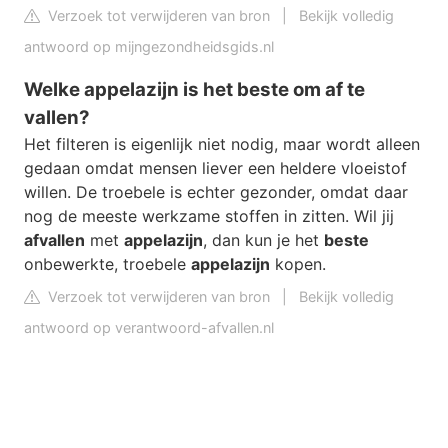
Verzoek tot verwijderen van bron
|
Bekijk volledig
antwoord op mijngezondheidsgids.nl
Welke appelazijn is het beste om af te
vallen?
Het filteren is eigenlijk niet nodig, maar wordt alleen
gedaan omdat mensen liever een heldere vloeistof
willen. De troebele is echter gezonder, omdat daar
nog de meeste werkzame stoffen in zitten. Wil jij
afvallen
met
appelazijn
, dan kun je het
beste
onbewerkte, troebele
appelazijn
kopen.
Verzoek tot verwijderen van bron
|
Bekijk volledig
antwoord op verantwoord-afvallen.nl