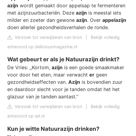
azijn
wordt gemaakt door appelsap te fermenteren
met azijnzuurbacteriën. Deze
azijn
is meestal iets
milder en zoeter dan gewone
azijn
. Over
appelazijn
doen allerlei gezondheidsverhalen de ronde.
Verzoek tot verwijderen van bron
|
Bekijk volledig
antwoord op deliciousmagazine.nl
Wat gebeurt er als je Natuurazijn drinkt?
De Vries: ,,Kortom,
azijn
is een goede smaakmaker
voor door het eten, maar verwacht
er
geen
gezondheidseffecten van.
Azijn
is bovendien zuur
en daardoor slecht voor je tanden omdat het het
glazuur van je tanden aantast.''
Verzoek tot verwijderen van bron
|
Bekijk volledig
antwoord op ad.nl
Kun je witte Natuurazijn drinken?