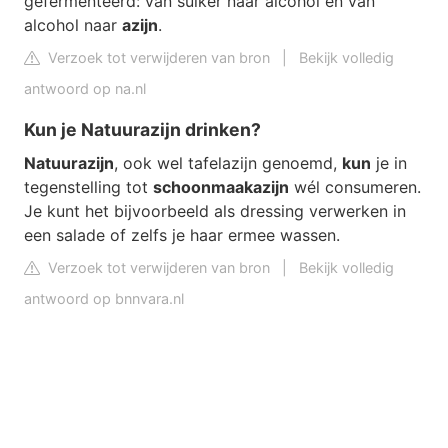
gefermenteerd: van suiker naar alcohol en van
alcohol naar
azijn
.
Verzoek tot verwijderen van bron
|
Bekijk volledig
antwoord op na.nl
Kun je Natuurazijn drinken?
Natuurazijn
, ook wel tafelazijn genoemd,
kun
je in
tegenstelling tot
schoonmaakazijn
wél consumeren.
Je kunt het bijvoorbeeld als dressing verwerken in
een salade of zelfs je haar ermee wassen.
Verzoek tot verwijderen van bron
|
Bekijk volledig
antwoord op bnnvara.nl