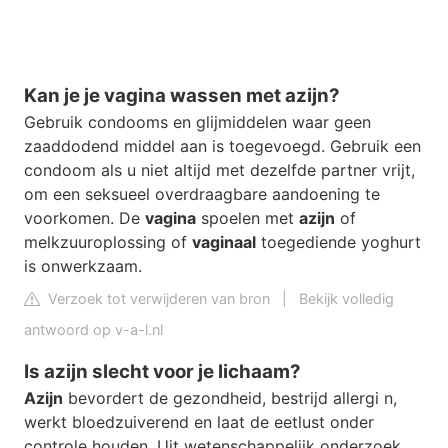
Kan je je vagina wassen met azijn?
Gebruik condooms en glijmiddelen waar geen
zaaddodend middel aan is toegevoegd. Gebruik een
condoom als u niet altijd met dezelfde partner vrijt,
om een seksueel overdraagbare aandoening te
voorkomen. De
vagina
spoelen met
azijn
of
melkzuuroplossing of
vaginaal
toegediende yoghurt
is onwerkzaam.
Verzoek tot verwijderen van bron
|
Bekijk volledig
antwoord op v-a-l.nl
Is azijn slecht voor je lichaam?
Azijn
bevordert de gezondheid, bestrijd allergi n,
werkt bloedzuiverend en laat de eetlust onder
controle houden. Uit wetenschappelijk onderzoek