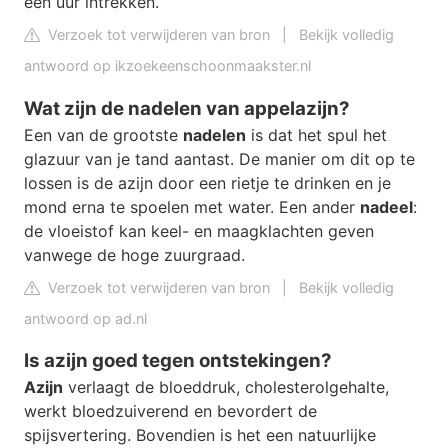
een uur intrekken.
Verzoek tot verwijderen van bron
|
Bekijk volledig
antwoord op ikzoekeenschoonmaakster.nl
Wat zijn de nadelen van appelazijn?
Een van de grootste
nadelen
is dat het spul het
glazuur van je tand aantast. De manier om dit op te
lossen is de azijn door een rietje te drinken en je
mond erna te spoelen met water. Een ander
nadeel
:
de vloeistof kan keel- en maagklachten geven
vanwege de hoge zuurgraad.
Verzoek tot verwijderen van bron
|
Bekijk volledig
antwoord op ad.nl
Is azijn goed tegen ontstekingen?
Azijn
verlaagt de bloeddruk, cholesterolgehalte,
werkt bloedzuiverend en bevordert de
spijsvertering. Bovendien is het een natuurlijke