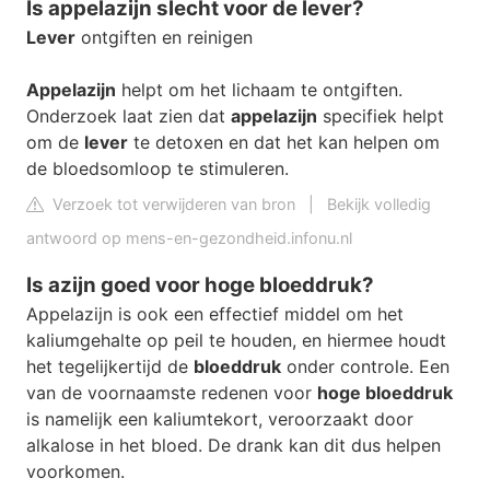
Is appelazijn slecht voor de lever?
Lever
ontgiften en reinigen
Appelazijn
helpt om het lichaam te ontgiften.
Onderzoek laat zien dat
appelazijn
specifiek helpt
om de
lever
te detoxen en dat het kan helpen om
de bloedsomloop te stimuleren.
Verzoek tot verwijderen van bron
|
Bekijk volledig
antwoord op mens-en-gezondheid.infonu.nl
Is azijn goed voor hoge bloeddruk?
Appelazijn is ook een effectief middel om het
kaliumgehalte op peil te houden, en hiermee houdt
het tegelijkertijd de
bloeddruk
onder controle. Een
van de voornaamste redenen voor
hoge bloeddruk
is namelijk een kaliumtekort, veroorzaakt door
alkalose in het bloed. De drank kan dit dus helpen
voorkomen.