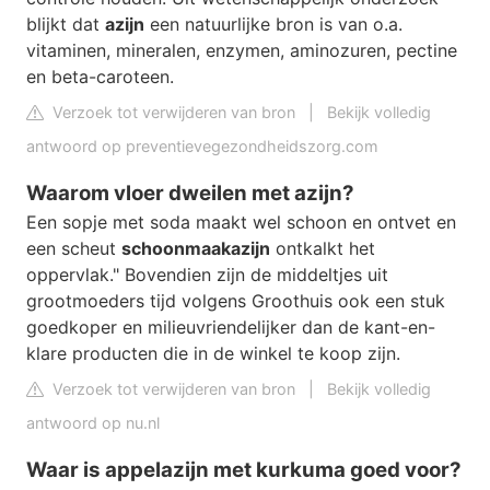
blijkt dat
azijn
een natuurlijke bron is van o.a.
vitaminen, mineralen, enzymen, aminozuren, pectine
en beta-caroteen.
Verzoek tot verwijderen van bron
|
Bekijk volledig
antwoord op preventievegezondheidszorg.com
Waarom vloer dweilen met azijn?
Een sopje met soda maakt wel schoon en ontvet en
een scheut
schoonmaakazijn
ontkalkt het
oppervlak." Bovendien zijn de middeltjes uit
grootmoeders tijd volgens Groothuis ook een stuk
goedkoper en milieuvriendelijker dan de kant-en-
klare producten die in de winkel te koop zijn.
Verzoek tot verwijderen van bron
|
Bekijk volledig
antwoord op nu.nl
Waar is appelazijn met kurkuma goed voor?