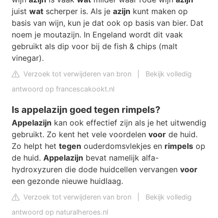
juist
wat
scherper is. Als je
azijn
kunt maken op
basis van wijn, kun je dat ook op basis van bier. Dat
noem je moutazijn. In Engeland wordt dit vaak
gebruikt als dip voor bij de fish & chips (malt
vinegar).
Verzoek tot verwijderen van bron
|
Bekijk volledig
antwoord op francescakookt.nl
Is appelazijn goed tegen rimpels?
Appelazijn
kan ook effectief zijn als je het uitwendig
gebruikt. Zo kent het vele voordelen
voor
de huid.
Zo helpt het
tegen
ouderdomsvlekjes en
rimpels
op
de huid.
Appelazijn
bevat namelijk alfa-
hydroxyzuren die dode huidcellen vervangen
voor
een gezonde nieuwe huidlaag.
Verzoek tot verwijderen van bron
|
Bekijk volledig
antwoord op naturalheroes.nl