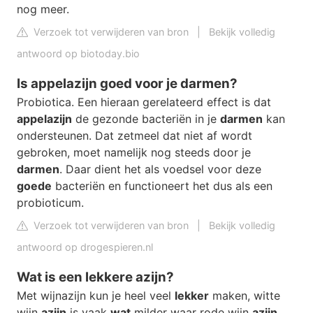
nog meer.
Verzoek tot verwijderen van bron
|
Bekijk volledig
antwoord op biotoday.bio
Is appelazijn goed voor je darmen?
Probiotica. Een hieraan gerelateerd effect is dat
appelazijn
de gezonde bacteriën in je
darmen
kan
ondersteunen. Dat zetmeel dat niet af wordt
gebroken, moet namelijk nog steeds door je
darmen
. Daar dient het als voedsel voor deze
goede
bacteriën en functioneert het dus als een
probioticum.
Verzoek tot verwijderen van bron
|
Bekijk volledig
antwoord op drogespieren.nl
Wat is een lekkere azijn?
Met wijnazijn kun je heel veel
lekker
maken, witte
wijn
azijn
is vaak
wat
milder waar rode wijn
azijn