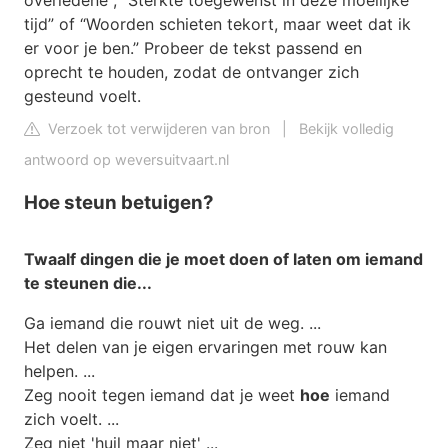
overledene“, “Sterkte toegewenst in deze moeilijke
tijd” of “Woorden schieten tekort, maar weet dat ik
er voor je ben.” Probeer de tekst passend en
oprecht te houden, zodat de ontvanger zich
gesteund voelt.
Verzoek tot verwijderen van bron
|
Bekijk volledig
antwoord op weversuitvaart.nl
Hoe steun betuigen?
Twaalf dingen die je moet doen of laten om iemand
te
steunen
die...
Ga iemand die rouwt niet uit de weg. ...
Het delen van je eigen ervaringen met rouw kan
helpen. ...
Zeg nooit tegen iemand dat je weet
hoe
iemand
zich voelt. ...
Zeg niet 'huil maar niet' ...