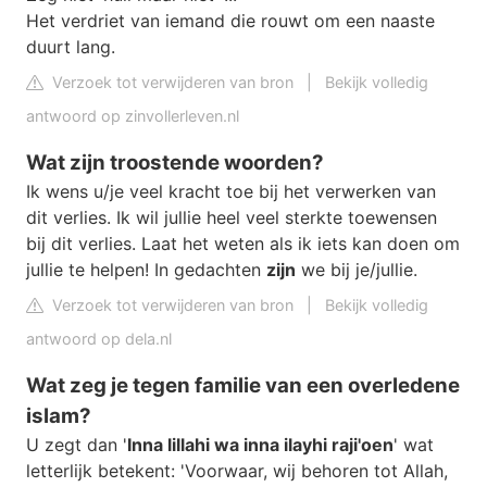
Het verdriet van iemand die rouwt om een naaste
duurt lang.
Verzoek tot verwijderen van bron
|
Bekijk volledig
antwoord op zinvollerleven.nl
Wat zijn troostende woorden?
Ik wens u/je veel kracht toe bij het verwerken van
dit verlies. Ik wil jullie heel veel sterkte toewensen
bij dit verlies. Laat het weten als ik iets kan doen om
jullie te helpen! In gedachten
zijn
we bij je/jullie.
Verzoek tot verwijderen van bron
|
Bekijk volledig
antwoord op dela.nl
Wat zeg je tegen familie van een overledene
islam?
U zegt dan '
Inna lillahi wa inna ilayhi raji'oen
' wat
letterlijk betekent: 'Voorwaar, wij behoren tot Allah,