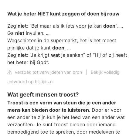
Wat
je beter
NIET
kunt zeggen of
doen
bij rouw
Zeg
niet
: “Bel maar als ik iets voor je kan
doen
”. ...
Ga
niet
invullen. ...
Wegschieten in de supermarkt, het is het meest
pijnlijke dat je kunt
doen
. ...
Zeg
niet
: “Je krijgt
wat
je aankan” of “Hij of zij heeft
het beter bij God”.
Verzoek tot verwijderen van bron
|
Bekijk volledig
antwoord op blijtijds.nl
Wat geeft mensen troost?
Troost is een vorm van steun die je een ander
mens kan bieden door te luisteren
. Door er voor
een ander te zijn kun je het leed van een ander wat
verzachten. Je kunt troost bieden door iemand
bemoedigend toe te spreken, door medeleven te