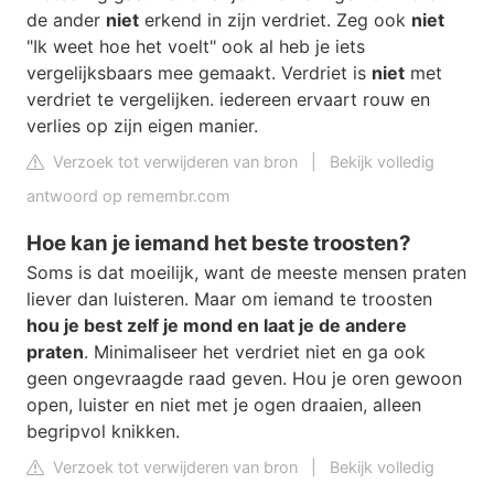
de ander
niet
erkend in zijn verdriet. Zeg ook
niet
"Ik weet hoe het voelt" ook al heb je iets
vergelijksbaars mee gemaakt. Verdriet is
niet
met
verdriet te vergelijken. iedereen ervaart rouw en
verlies op zijn eigen manier.
Verzoek tot verwijderen van bron
|
Bekijk volledig
antwoord op remembr.com
Hoe kan je iemand het beste troosten?
Soms is dat moeilijk, want de meeste mensen praten
liever dan luisteren. Maar om iemand te troosten
hou je best zelf je mond en laat je de andere
praten
. Minimaliseer het verdriet niet en ga ook
geen ongevraagde raad geven. Hou je oren gewoon
open, luister en niet met je ogen draaien, alleen
begripvol knikken.
Verzoek tot verwijderen van bron
|
Bekijk volledig