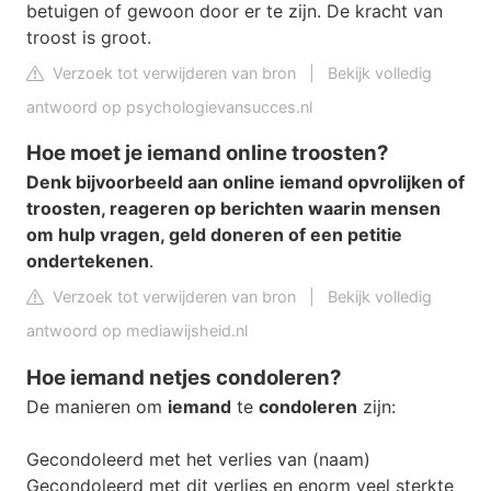
betuigen of gewoon door er te zijn. De kracht van
troost is groot.
Verzoek tot verwijderen van bron
|
Bekijk volledig
antwoord op psychologievansucces.nl
Hoe moet je iemand online troosten?
Denk bijvoorbeeld aan online iemand opvrolijken of
troosten, reageren op berichten waarin mensen
om hulp vragen, geld doneren of een petitie
ondertekenen
.
Verzoek tot verwijderen van bron
|
Bekijk volledig
antwoord op mediawijsheid.nl
Hoe iemand netjes condoleren?
De manieren om
iemand
te
condoleren
zijn:
Gecondoleerd met het verlies van (naam)
Gecondoleerd met dit verlies en enorm veel sterkte