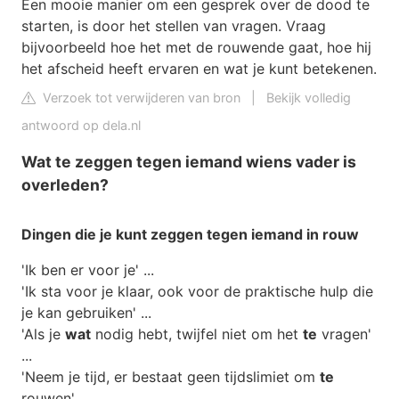
Een mooie manier om een gesprek over de dood te
starten, is door het stellen van vragen. Vraag
bijvoorbeeld hoe het met de rouwende gaat, hoe hij
het afscheid heeft ervaren en wat je kunt betekenen.
Verzoek tot verwijderen van bron
|
Bekijk volledig
antwoord op dela.nl
Wat te zeggen tegen iemand wiens vader is
overleden?
Dingen die je kunt
zeggen tegen iemand
in rouw
'Ik ben er voor je' ...
'Ik sta voor je klaar, ook voor de praktische hulp die
je kan gebruiken' ...
'Als je
wat
nodig hebt, twijfel niet om het
te
vragen'
...
'Neem je tijd, er bestaat geen tijdslimiet om
te
rouwen' ...