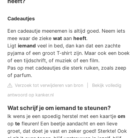
heeft?
Cadeautjes
Een cadeautje meenemen is altijd goed. Neem iets
mee waar de zieke
wat
aan
heeft
.
Ligt
iemand
veel in bed, dan kan dat een zachte
pyjama of een groot T-shirt zijn. Maar ook een boek
of een tijdschrift, of muziek of een film.
Pas op met cadeautjes die sterk ruiken, zoals zeep
of parfum.
Verzoek tot verwijderen van bron
|
Bekijk volledig
antwoord op kanker.nl
Wat schrijf je om iemand te steunen?
Ik wens je een spoedig herstel met een kaartje
om
op
te
fleuren! Een beetje aandacht en een lieve
groet, dat doet je vast en zeker goed! Sterkte! Ook