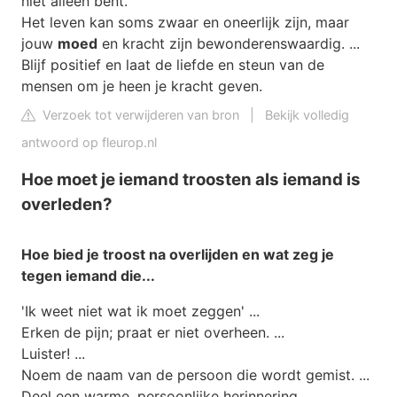
niet alleen bent.
Het leven kan soms zwaar en oneerlijk zijn, maar
jouw
moed
en kracht zijn bewonderenswaardig. ...
Blijf positief en laat de liefde en steun van de
mensen om je heen je kracht geven.
Verzoek tot verwijderen van bron
|
Bekijk volledig
antwoord op fleurop.nl
Hoe moet je iemand troosten als iemand is
overleden?
Hoe
bied je
troost
na
overlijden
en wat zeg je
tegen
iemand
die...
'Ik weet niet wat ik moet zeggen' ...
Erken de pijn; praat er niet overheen. ...
Luister! ...
Noem de naam van de persoon die wordt gemist. ...
Deel een warme, persoonlijke herinnering. ...