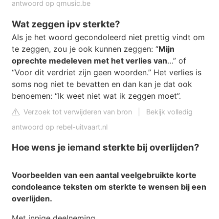
antwoord op qmusic.be
Wat zeggen ipv sterkte?
Als je het woord gecondoleerd niet prettig vindt om
te zeggen, zou je ook kunnen zeggen: “
Mijn
oprechte medeleven met het verlies van
…” of
“Voor dit verdriet zijn geen woorden.” Het verlies is
soms nog niet te bevatten en dan kan je dat ook
benoemen: “Ik weet niet wat ik zeggen moet”.
Verzoek tot verwijderen van bron
|
Bekijk volledig
antwoord op rebel-uitvaart.nl
Hoe wens je iemand sterkte bij overlijden?
Voorbeelden van een aantal veelgebruikte korte
condoleance teksten om
sterkte
te wensen bij een
overlijden
.
Met innige deelneming.