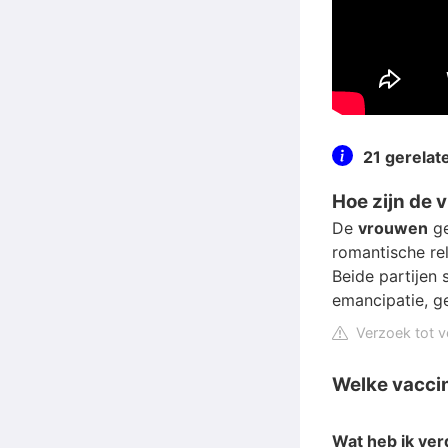
21 gerela
Hoe zijn de
De
vrouwen
ge
romantische rel
Beide partijen 
emancipatie, ge
Verzoek tot v
Welke vaccin
Wat heb ik ver