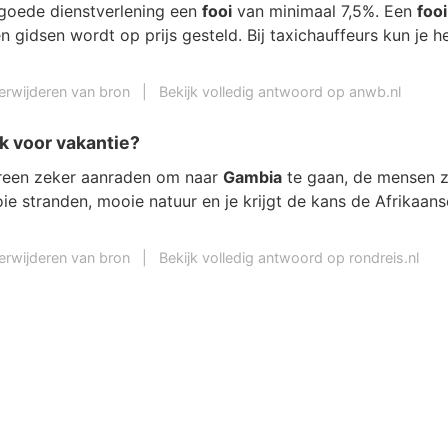
goede dienstverlening een
fooi
van minimaal 7,5%. Een
fooi
 gidsen wordt op prijs gesteld. Bij taxichauffeurs kun je h
erwijderen van bron
|
Bekijk volledig antwoord op anwb.nl
k voor vakantie?
ereen zeker aanraden om naar
Gambia
te gaan, de mensen z
oie stranden, mooie natuur en je krijgt de kans de Afrikaans
erwijderen van bron
|
Bekijk volledig antwoord op rondreis.nl