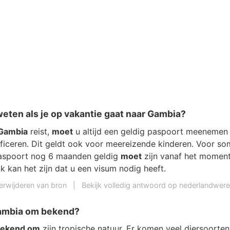
eten als je op vakantie gaat naar Gambia?
Gambia
reist,
moet
u altijd een geldig paspoort meeneme
tificeren. Dit geldt ook voor meereizende kinderen. Voor s
paspoort nog 6 maanden geldig
moet
zijn vanaf het moment
ok kan het zijn dat u een visum nodig heeft.
erwijderen van bron
|
Bekijk volledig antwoord op nederlandwerel
Gambia om bekend?
bekend om
zijn tropische natuur. Er komen veel diersoorte