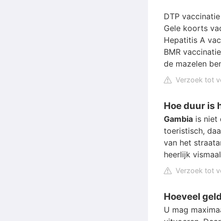
DTP vaccinatie 
Gele koorts vac
Hepatitis A vac
BMR vaccinatie
de mazelen ben
Verzoek tot v
Hoe duur is 
Gambia
is niet
toeristisch, d
van het straata
heerlijk vismaal
Verzoek tot v
Hoeveel gel
U mag maximaal