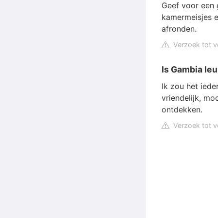
Geef voor een 
kamermeisjes en
afronden.
Verzoek tot v
Is Gambia leu
Ik zou het ied
vriendelijk, mo
ontdekken.
Verzoek tot v