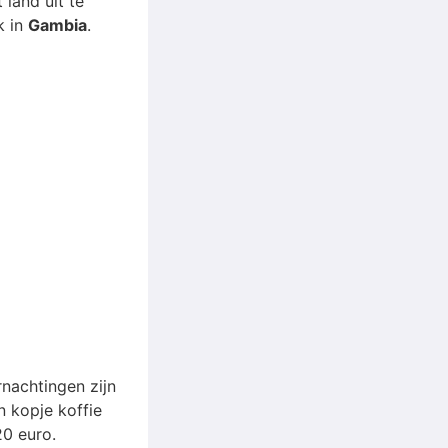
 land uit te
k in
Gambia
.
rnachtingen zijn
n kopje koffie
20 euro.