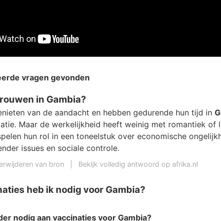
teerde vragen gevonden
 vrouwen in Gambia?
nieten van de aandacht en hebben gedurende hun tijd in
G
atie. Maar de werkelijkheid heeft weinig met romantiek of 
spelen hun rol in een toneelstuk over economische ongelijkh
nder issues en sociale controle.
erwijderen van bron
|
Bekijk volledig antwoord op afrika.nl
aties heb ik nodig voor Gambia?
der nodig aan
vaccinaties voor Gambia
?