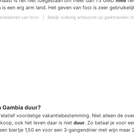
rnaast is het niet toegestaan om meer dan 75 GMD
mee
het
a
is een erg arm land. Het geven van fooi is zeer gebruikelij
erwijderen van bron
|
Bekijk volledig antwoord op gwktravelex.nl
in Gambia duur?
relatief voordelige vakantiebestemming. Niet alleen de ove
dkoop, ook het leven daar is niet
duur
. Zo betaal je voor ee
 een biertje 1,50 en voor een 3-gangendiner met wijn maar 