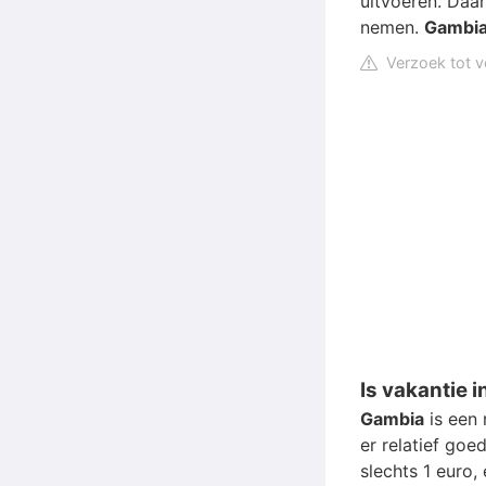
uitvoeren. Daa
nemen.
Gambi
Verzoek tot v
Is vakantie 
Gambia
is een 
er relatief goe
slechts 1 euro,