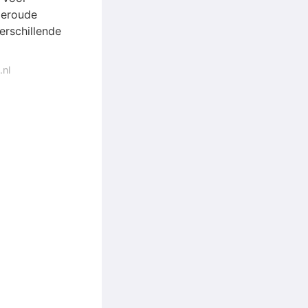
oeroude
erschillende
.nl