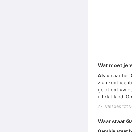
Wat moet je w
Als
u naar het
zich kunt iden
geldt dat uw 
uit dat land. O
Verzoek tot v
Waar staat 
Gambia staat 