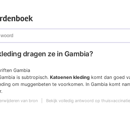
kleding dragen ze in Gambia?
riften Gambia
 Gambia is subtropisch.
Katoenen kleding
komt dan goed va
eding om muggenbeten te voorkomen. In Gambia komt name
.
erwijderen van bron
|
Bekijk volledig antwoord op thuisvaccinatie