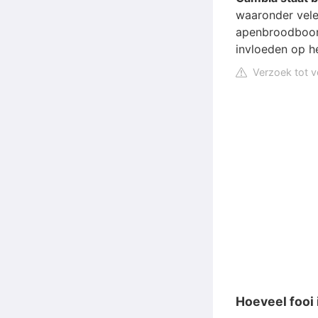
waaronder vele
apenbroodboo
invloeden op h
Verzoek tot v
Hoeveel fooi