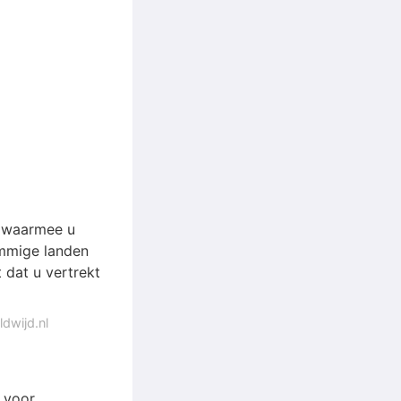
n waarmee u
ommige landen
 dat u vertrekt
dwijd.nl
n voor