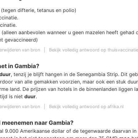
(tegen difterie, tetanus en polio)
cinatie.
cinatie.
 (alleen aanbevolen wanneer u geen mazelen heeft gehad o
t gevaccineerd)
erwijderen van bron
|
Bekijk volledig antwoord op thuisvaccinatie
het in Gambia?
duur
, tenzij je blijft hangen in de Senegambia Strip. Dit geb
aardoor van alle gemakken voorzien, maar ook een stuk duur
rme land. De prijzen van hotels in de binnenlanden liggen l
tijd is niet
duur
.
erwijderen van bron
|
Bekijk volledig antwoord op afrika.nl
d meenemen naar Gambia?
 9.000 Amerikaanse dollar of de tegenwaarde daarvan in 