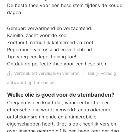
De beste thee voor een hese stem tijdens de koude
dagen
Gember: verwarmend en verzachtend.
Kamille: zacht voor de keel.
Zoethout: natuurlijk kalmerend en zoet.
Pepermunt: verfrissend en verlichtend.
Tip: voeg een lepel honing toe!
Ontdek de perfecte thee voor een hese stem.
Verzoek tot verwijderen van bron
|
Bekijk volledig
antwoord op thelene.be
Welke olie is goed voor de stembanden?
Oregano is een kruid dat, wanneer het tot een
etherische olie wordt verwerkt, antioxiderende,
ontstekingsremmende en antimicrobiële
eigenschappen heeft. (Het is ook heerlijk vers en
over lasagne gestrooid.) Ik ben twee keer per dag