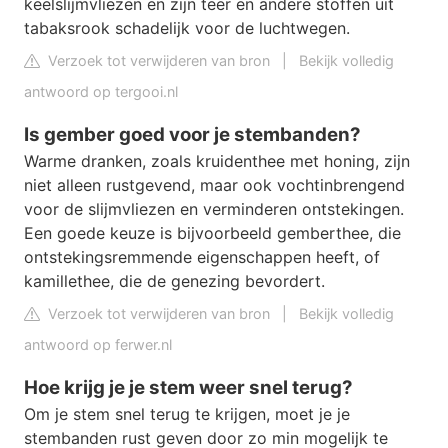
keelslijmvliezen en zijn teer en andere stoffen uit
tabaksrook schadelijk voor de luchtwegen.
Verzoek tot verwijderen van bron
|
Bekijk volledig
antwoord op tergooi.nl
Is gember goed voor je stembanden?
Warme dranken, zoals kruidenthee met honing, zijn
niet alleen rustgevend, maar ook vochtinbrengend
voor de slijmvliezen en verminderen ontstekingen.
Een goede keuze is bijvoorbeeld gemberthee, die
ontstekingsremmende eigenschappen heeft, of
kamillethee, die de genezing bevordert.
Verzoek tot verwijderen van bron
|
Bekijk volledig
antwoord op ferwer.nl
Hoe krijg je je stem weer snel terug?
Om je stem snel terug te krijgen, moet je je
stembanden rust geven door zo min mogelijk te