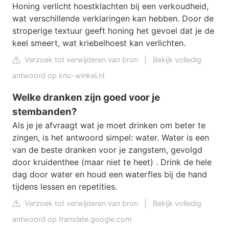
Honing verlicht hoestklachten bij een verkoudheid,
wat verschillende verklaringen kan hebben. Door de
stroperige textuur geeft honing het gevoel dat je de
keel smeert, wat kriebelhoest kan verlichten.
Verzoek tot verwijderen van bron
|
Bekijk volledig
antwoord op kno-winkel.nl
Welke dranken zijn goed voor je
stembanden?
Als je je afvraagt ​​wat je moet drinken om beter te
zingen, is het antwoord simpel: water. Water is een
van de beste dranken voor je zangstem, gevolgd
door kruidenthee (maar niet te heet) . Drink de hele
dag door water en houd een waterfles bij de hand
tijdens lessen en repetities.
Verzoek tot verwijderen van bron
|
Bekijk volledig
antwoord op translate.google.com