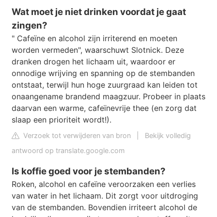
Wat moet je niet drinken voordat je gaat
zingen?
" Cafeïne en alcohol zijn irriterend en moeten
worden vermeden", waarschuwt Slotnick. Deze
dranken drogen het lichaam uit, waardoor er
onnodige wrijving en spanning op de stembanden
ontstaat, terwijl hun hoge zuurgraad kan leiden tot
onaangename brandend maagzuur. Probeer in plaats
daarvan een warme, cafeïnevrije thee (en zorg dat
slaap een prioriteit wordt!).
Verzoek tot verwijderen van bron
|
Bekijk volledig
antwoord op translate.google.com
Is koffie goed voor je stembanden?
Roken, alcohol en cafeïne veroorzaken een verlies
van water in het lichaam. Dit zorgt voor uitdroging
van de stembanden. Bovendien irriteert alcohol de