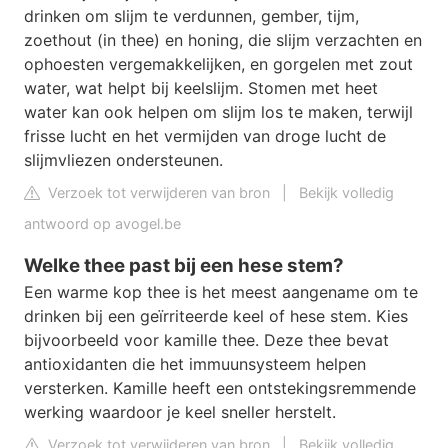
drinken om slijm te verdunnen, gember, tijm,
zoethout (in thee) en honing, die slijm verzachten en
ophoesten vergemakkelijken, en gorgelen met zout
water, wat helpt bij keelslijm. Stomen met heet
water kan ook helpen om slijm los te maken, terwijl
frisse lucht en het vermijden van droge lucht de
slijmvliezen ondersteunen.
Verzoek tot verwijderen van bron
|
Bekijk volledig
antwoord op avogel.be
Welke thee past bij een hese stem?
Een warme kop thee is het meest aangename om te
drinken bij een geïrriteerde keel of hese stem. Kies
bijvoorbeeld voor kamille thee. Deze thee bevat
antioxidanten die het immuunsysteem helpen
versterken. Kamille heeft een ontstekingsremmende
werking waardoor je keel sneller herstelt.
Verzoek tot verwijderen van bron
|
Bekijk volledig