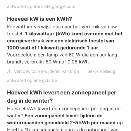
antwoord op translate.google.com
Hoeveel kW is een kWh?
Kilowattuur verwijst dus naar het verbruik van uw
toestel.
1 kilowattuur (kWh) komt overeen met het
energieverbruik van een elektrisch toestel van
1000 watt of 1 kilowatt gedurende 1 uur
.
Voorbeelden: een lamp van 60 W die een uur lang
brandt, verbruikt 60 Wh of 0,06 kWh.
Verzoek tot verwijderen van bron
|
Bekijk volledig
antwoord op energids.be
Hoeveel kWh levert een zonnepaneel per
dag in de winter?
Hoeveel kWh levert een zonnepaneel per dag in de
winter?
Een zonnepaneel levert tijdens de
wintermaanden gemiddeld 2-5 kWh per maand
op.
Heeft u 10 zonnepanelen, dan is de opbrengst van