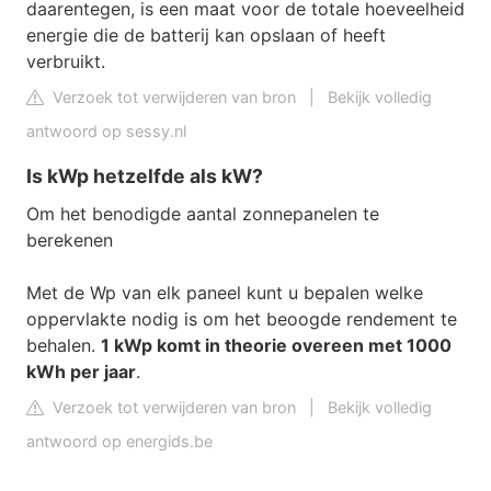
daarentegen, is een maat voor de totale hoeveelheid
energie die de batterij kan opslaan of heeft
verbruikt.
Verzoek tot verwijderen van bron
|
Bekijk volledig
antwoord op sessy.nl
Is kWp hetzelfde als kW?
Om het benodigde aantal zonnepanelen te
berekenen
Met de Wp van elk paneel kunt u bepalen welke
oppervlakte nodig is om het beoogde rendement te
behalen.
1 kWp komt in theorie overeen met 1000
kWh per jaar
.
Verzoek tot verwijderen van bron
|
Bekijk volledig
antwoord op energids.be