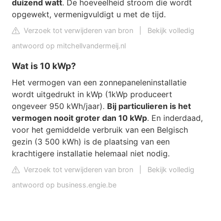
duizend watt
. De hoeveelheid stroom die wordt
opgewekt, vermenigvuldigt u met de tijd.
Verzoek tot verwijderen van bron
|
Bekijk volledig
antwoord op mitchellvandermeij.nl
Wat is 10 kWp?
Het vermogen van een zonnepaneleninstallatie
wordt uitgedrukt in kWp (1kWp produceert
ongeveer 950 kWh/jaar).
Bij particulieren is het
vermogen nooit groter dan 10 kWp
. En inderdaad,
voor het gemiddelde verbruik van een Belgisch
gezin (3 500 kWh) is de plaatsing van een
krachtigere installatie helemaal niet nodig.
Verzoek tot verwijderen van bron
|
Bekijk volledig
antwoord op business.engie.be