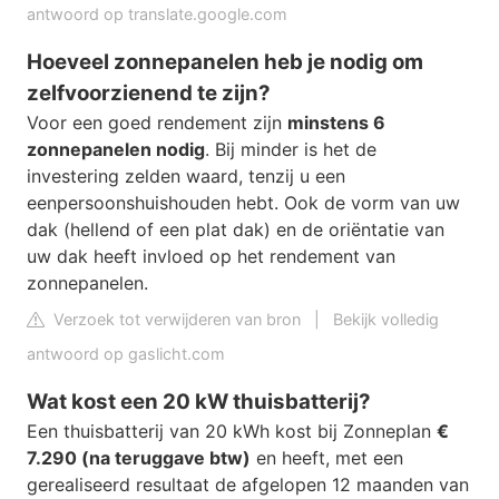
antwoord op translate.google.com
Hoeveel zonnepanelen heb je nodig om
zelfvoorzienend te zijn?
Voor een goed rendement zijn
minstens 6
zonnepanelen nodig
. Bij minder is het de
investering zelden waard, tenzij u een
eenpersoonshuishouden hebt. Ook de vorm van uw
dak (hellend of een plat dak) en de oriëntatie van
uw dak heeft invloed op het rendement van
zonnepanelen.
Verzoek tot verwijderen van bron
|
Bekijk volledig
antwoord op gaslicht.com
Wat kost een 20 kW thuisbatterij?
Een thuisbatterij van 20 kWh kost bij Zonneplan
€
7.290 (na teruggave btw)
en heeft, met een
gerealiseerd resultaat de afgelopen 12 maanden van