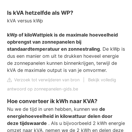
Is kVA hetzelfde als WP?
kVA versus kWp
kWp of kiloWattpiek is de maximale hoeveelheid
opbrengst van zonnepanelen bij
standaardtemperatuur en zonnestraling
. De kWp is
dus een manier om uit te drukken hoeveel energie
de zonnepanelen kunnen binnenkrijgen, terwijl de
kVA de maximale output is van je omvormer.
Verzoek tot verwijderen van bron
|
Bekijk volledig
antwoord op zonnepanelen-gids.be
Hoe converteer ik kWh naar KVA?
Nu we de tijd in uren hebben, kunnen we
de
energiehoeveelheid in kilowattuur delen door
deze tijdswaarde
. Als u bijvoorbeeld 2 kWh energie
omzet naar kVA, nemen we de 2 kWh en delen deze