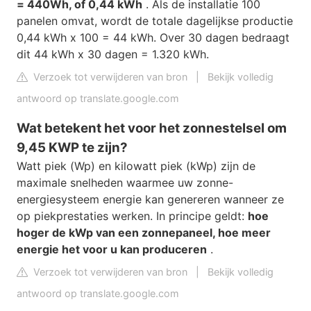
= 440Wh, of 0,44 kWh
. Als de installatie 100
panelen omvat, wordt de totale dagelijkse productie
0,44 kWh x 100 = 44 kWh. Over 30 dagen bedraagt ​​
dit 44 kWh x 30 dagen = 1.320 kWh.
Verzoek tot verwijderen van bron
|
Bekijk volledig
antwoord op translate.google.com
Wat betekent het voor het zonnestelsel om
9,45 KWP te zijn?
Watt piek (Wp) en kilowatt piek (kWp) zijn de
maximale snelheden waarmee uw zonne-
energiesysteem energie kan genereren wanneer ze
op piekprestaties werken. In principe geldt:
hoe
hoger de kWp van een zonnepaneel, hoe meer
energie het voor u kan produceren
.
Verzoek tot verwijderen van bron
|
Bekijk volledig
antwoord op translate.google.com