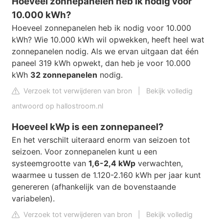
Hoeveel zonnepanelen heb ik nodig voor
10.000 kWh?
Hoeveel zonnepanelen heb ik nodig voor 10.000
kWh? Wie 10.000 kWh wil opwekken, heeft heel wat
zonnepanelen nodig. Als we ervan uitgaan dat één
paneel 319 kWh opwekt, dan heb je voor 10.000
kWh
32 zonnepanelen
nodig.
Verzoek tot verwijderen van bron
|
Bekijk volledig
antwoord op hallostroom.nl
Hoeveel kWp is een zonnepaneel?
En het verschilt uiteraard enorm van seizoen tot
seizoen. Voor zonnepanelen kunt u een
systeemgrootte van
1,6-2,4 kWp
verwachten,
waarmee u tussen de 1.120-2.160 kWh per jaar kunt
genereren (afhankelijk van de bovenstaande
variabelen).
Verzoek tot verwijderen van bron
|
Bekijk volledig