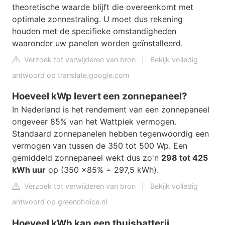
theoretische waarde blijft die overeenkomt met
optimale zonnestraling. U moet dus rekening
houden met de specifieke omstandigheden
waaronder uw panelen worden geïnstalleerd.
Verzoek tot verwijderen van bron
|
Bekijk volledig
antwoord op translate.google.com
Hoeveel kWp levert een zonnepaneel?
In Nederland is het rendement van een zonnepaneel
ongeveer 85% van het Wattpiek vermogen.
Standaard zonnepanelen hebben tegenwoordig een
vermogen van tussen de 350 tot 500 Wp. Een
gemiddeld zonnepaneel wekt dus zo'n
298 tot 425
kWh uur
op (350 x85% = 297,5 kWh).
Verzoek tot verwijderen van bron
|
Bekijk volledig
antwoord op greenchoice.nl
Hoeveel kWh kan een thuisbatterij