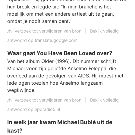
hun breuk en legde uit: "In mijn branche is het
moeilijk om met een andere artiest uit te gaan,
omdat je nooit samen bent."
Verzoek tot verwijderen van bron
|
Bekijk volledig
antwoord op translate.google.com
Waar gaat You Have Been Loved over?
Van het album Older (1996). Dit nummer schrijft
Michael voor zijn geliefde Anselmo Feleppa, die
overleed aan de gevolgen van AIDS. Hij moest met
lede ogen toezien hoe Anselmo langzaam
wegkwijnde.
Verzoek tot verwijderen van bron
|
Bekijk volledig
antwoord op nporadio5.nl
In welk jaar kwam Michael Bublé uit de
kast?