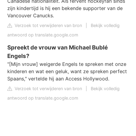
Canadese nationaliteit. Als fervent hockeyfan sinds
zijn kindertijd is hij een bekende supporter van de
Vancouver Canucks.
Verzoek tot verwijderen van bron
|
Bekijk volledig
antwoord op translate.google.com
Spreekt de vrouw van Michael Bublé
Engels?
"[Mijn vrouw] weigerde Engels te spreken met onze
kinderen en wat een geluk, want ze spreken perfect
Spaans," vertelde hij aan Access Hollywood.
Verzoek tot verwijderen van bron
|
Bekijk volledig
antwoord op translate.google.com