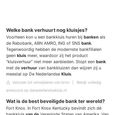
Welke bank verhuurt nog kluisjes?
Voorheen kon u een bankkluis huren bij
banken
als
de Rabobank, ABN AMRO, ING of SNS
bank
.
Tegenwoordig hebben de modernste bankfilialen
geen
kluis
meer, waardoor zij het product
“kluisverhuur” niet meer aanbieden. Stopt een
bank
met de
verhuur
van bankkluizen dan wijzen zij u
meestal op De Nederlandse
Kluis
.
Verzoek tot verwijderen van bron
|
Bekijk volledig
antwoord op denederlandsekluis.nl
Wat is de best beveiligde bank ter wereld?
Fort Knox. In Fort Knox Kentucky bevindt zich dé
bankkluis
van de
Verenigde Staten van Amerika. Van