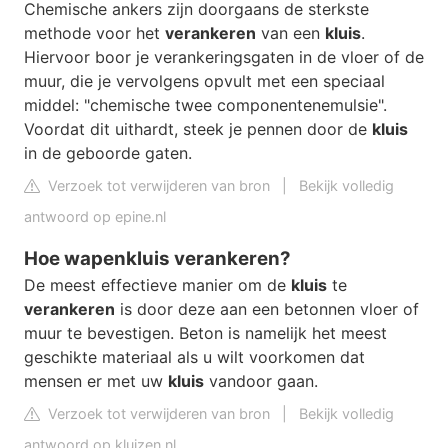
Chemische ankers zijn doorgaans de sterkste
methode voor het
verankeren
van een
kluis
.
Hiervoor boor je verankeringsgaten in de vloer of de
muur, die je vervolgens opvult met een speciaal
middel: "chemische twee componentenemulsie".
Voordat dit uithardt, steek je pennen door de
kluis
in de geboorde gaten.
Verzoek tot verwijderen van bron
|
Bekijk volledig
antwoord op epine.nl
Hoe wapenkluis verankeren?
De meest effectieve manier om de
kluis
te
verankeren
is door deze aan een betonnen vloer of
muur te bevestigen. Beton is namelijk het meest
geschikte materiaal als u wilt voorkomen dat
mensen er met uw
kluis
vandoor gaan.
Verzoek tot verwijderen van bron
|
Bekijk volledig
antwoord op kluizen.nl