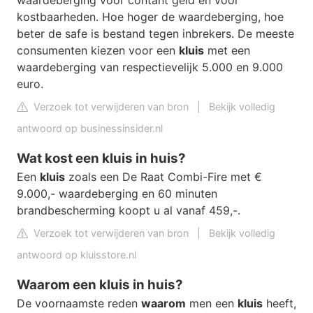
waardeberging voor contant geld en voor
kostbaarheden. Hoe hoger de waardeberging, hoe
beter de safe is bestand tegen inbrekers. De meeste
consumenten kiezen voor een
kluis
met een
waardeberging van respectievelijk 5.000 en 9.000
euro.
Verzoek tot verwijderen van bron
|
Bekijk volledig
antwoord op businessinsider.nl
Wat kost een kluis in huis?
Een
kluis
zoals een De Raat Combi-Fire met €
9.000,- waardeberging en 60 minuten
brandbescherming koopt u al vanaf 459,-.
Verzoek tot verwijderen van bron
|
Bekijk volledig
antwoord op kluisstore.nl
Waarom een kluis in huis?
De voornaamste reden
waarom
men een
kluis
heeft,