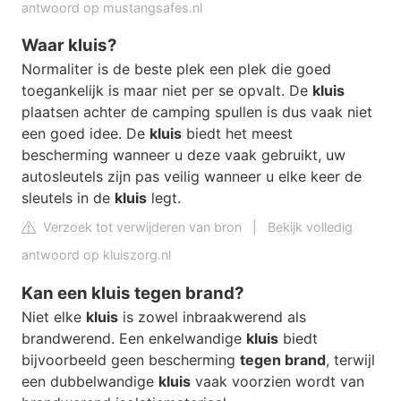
antwoord op mustangsafes.nl
Waar kluis?
Normaliter is de beste plek een plek die goed
toegankelijk is maar niet per se opvalt. De
kluis
plaatsen achter de camping spullen is dus vaak niet
een goed idee. De
kluis
biedt het meest
bescherming wanneer u deze vaak gebruikt, uw
autosleutels zijn pas veilig wanneer u elke keer de
sleutels in de
kluis
legt.
Verzoek tot verwijderen van bron
|
Bekijk volledig
antwoord op kluiszorg.nl
Kan een kluis tegen brand?
Niet elke
kluis
is zowel inbraakwerend als
brandwerend. Een enkelwandige
kluis
biedt
bijvoorbeeld geen bescherming
tegen brand
, terwijl
een dubbelwandige
kluis
vaak voorzien wordt van