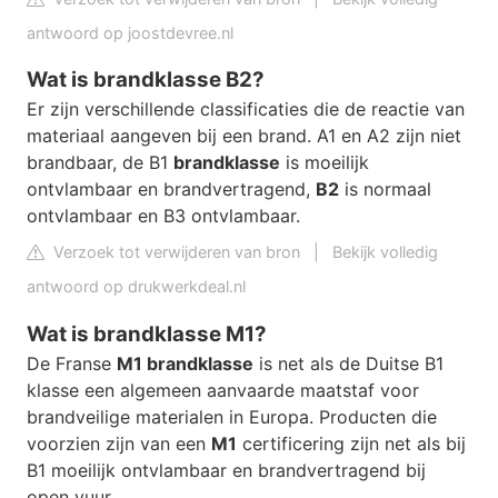
antwoord op joostdevree.nl
Wat is brandklasse B2?
Er zijn verschillende classificaties die de reactie van
materiaal aangeven bij een brand. A1 en A2 zijn niet
brandbaar, de B1
brandklasse
is moeilijk
ontvlambaar en brandvertragend,
B2
is normaal
ontvlambaar en B3 ontvlambaar.
Verzoek tot verwijderen van bron
|
Bekijk volledig
antwoord op drukwerkdeal.nl
Wat is brandklasse M1?
De Franse
M1 brandklasse
is net als de Duitse B1
klasse een algemeen aanvaarde maatstaf voor
brandveilige materialen in Europa. Producten die
voorzien zijn van een
M1
certificering zijn net als bij
B1 moeilijk ontvlambaar en brandvertragend bij
open vuur.