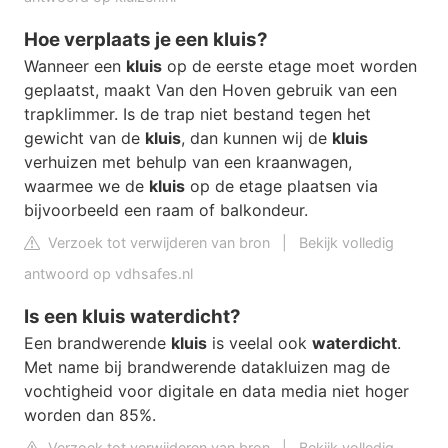
Hoe verplaats je een kluis?
Wanneer een
kluis
op de eerste etage moet worden
geplaatst, maakt Van den Hoven gebruik van een
trapklimmer. Is de trap niet bestand tegen het
gewicht van de
kluis
, dan kunnen wij de
kluis
verhuizen met behulp van een kraanwagen,
waarmee we de
kluis
op de etage plaatsen via
bijvoorbeeld een raam of balkondeur.
Verzoek tot verwijderen van bron
|
Bekijk volledig
antwoord op vdhsafes.nl
Is een kluis waterdicht?
Een brandwerende
kluis
is veelal ook
waterdicht
.
Met name bij brandwerende datakluizen mag de
vochtigheid voor digitale en data media niet hoger
worden dan 85%.
Verzoek tot verwijderen van bron
|
Bekijk volledig