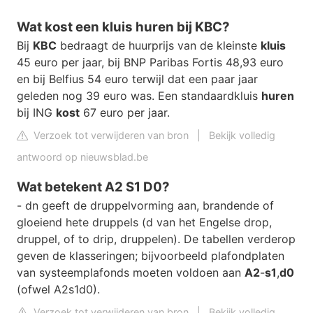
Wat kost een kluis huren bij KBC?
Bij
KBC
bedraagt de huurprijs van de kleinste
kluis
45 euro per jaar, bij BNP Paribas Fortis 48,93 euro
en bij Belfius 54 euro terwijl dat een paar jaar
geleden nog 39 euro was. Een standaardkluis
huren
bij ING
kost
67 euro per jaar.
Verzoek tot verwijderen van bron
|
Bekijk volledig
antwoord op nieuwsblad.be
Wat betekent A2 S1 D0?
- dn geeft de druppelvorming aan, brandende of
gloeiend hete druppels (d van het Engelse drop,
druppel, of to drip, druppelen). De tabellen verderop
geven de klasseringen; bijvoorbeeld plafondplaten
van systeemplafonds moeten voldoen aan
A2
-
s1
,
d0
(ofwel A2s1d0).
Verzoek tot verwijderen van bron
|
Bekijk volledig