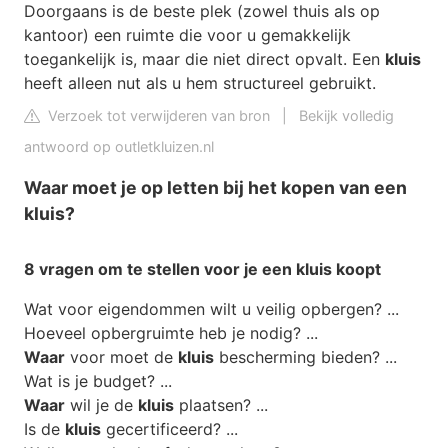
Doorgaans is de beste plek (zowel thuis als op
kantoor) een ruimte die voor u gemakkelijk
toegankelijk is, maar die niet direct opvalt. Een
kluis
heeft alleen nut als u hem structureel gebruikt.
Verzoek tot verwijderen van bron
|
Bekijk volledig
antwoord op outletkluizen.nl
Waar moet je op letten bij het kopen van een
kluis?
8 vragen om te stellen voor je een
kluis
koopt
Wat voor eigendommen wilt u veilig opbergen? ...
Hoeveel opbergruimte heb je nodig? ...
Waar
voor moet de
kluis
bescherming bieden? ...
Wat is je budget? ...
Waar
wil je de
kluis
plaatsen? ...
Is de
kluis
gecertificeerd? ...