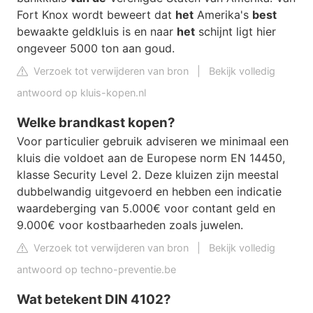
Fort Knox wordt beweert dat
het
Amerika's
best
bewaakte geldkluis is en naar
het
schijnt ligt hier
ongeveer 5000 ton aan goud.
Verzoek tot verwijderen van bron
|
Bekijk volledig
antwoord op kluis-kopen.nl
Welke brandkast kopen?
Voor particulier gebruik adviseren we minimaal een
kluis die voldoet aan de Europese norm EN 14450,
klasse Security Level 2. Deze kluizen zijn meestal
dubbelwandig uitgevoerd en hebben een indicatie
waardeberging van 5.000€ voor contant geld en
9.000€ voor kostbaarheden zoals juwelen.
Verzoek tot verwijderen van bron
|
Bekijk volledig
antwoord op techno-preventie.be
Wat betekent DIN 4102?