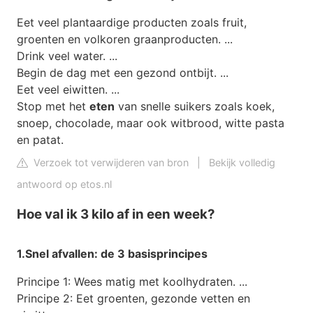
Eet veel plantaardige producten zoals fruit,
groenten en volkoren graanproducten. ...
Drink veel water. ...
Begin de dag met een gezond ontbijt. ...
Eet veel eiwitten. ...
Stop met het
eten
van snelle suikers zoals koek,
snoep, chocolade, maar ook witbrood, witte pasta
en patat.
Verzoek tot verwijderen van bron
|
Bekijk volledig
antwoord op etos.nl
Hoe val ik 3 kilo af in een week?
1.
Snel afvallen: de
3
basisprincipes
Principe 1: Wees matig met koolhydraten. ...
Principe 2: Eet groenten, gezonde vetten en