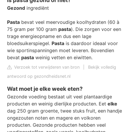
Is pasta gezond of niet?
Gezond
ingrediënt
Pasta
bevat veel meervoudige koolhydraten (60 à
75 gram per 100 gram
pasta
). Die zorgen voor een
trage energieopname en dus een lage
bloedsuikerspiegel.
Pasta
is daardoor ideaal voor
wie sportinspanningen moet leveren. Bovendien
bevat
pasta
weinig vetten en eiwitten.
Verzoek tot verwijderen van bron
|
Bekijk volledig
antwoord op gezondheidsnet.nl
Wat moet je elke week eten?
Gezonde voeding bestaat uit veel plantaardige
producten en weinig dierlijke producten. Eet
elke
dag 250 gram groente, twee stuks fruit, een handje
ongezouten noten en magere en volkoren
producten. Gezonde producten hebben veel
voedingsstoffen, zoals vezels, koolhydraten,