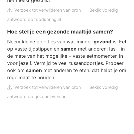
het meest geschikt.
Verzoek tot verwijderen van bron
|
Bekijk volledig
antwoord op foodspring.nl
Hoe stel je een gezonde maaltijd samen?
Neem kleine por- ties van wat minder
gezond
is. Eet
op vaste tijdstippen en
samen
met anderen: las – in
de mate van het mogelijke – vaste eetmomenten in
voor jezelf. Vermijd te veel tussendoortjes. Probeer
ook om
samen
met anderen te eten: dat helpt je om
regelmaat te houden.
Verzoek tot verwijderen van bron
|
Bekijk volledig
antwoord op gezondleven.be