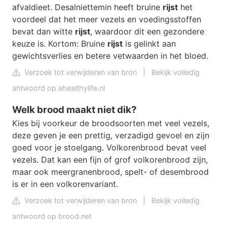
afvaldieet. Desalniettemin heeft bruine
rijst
het
voordeel dat het meer vezels en voedingsstoffen
bevat dan witte
rijst
, waardoor dit een gezondere
keuze is. Kortom: Bruine
rijst
is gelinkt aan
gewichtsverlies en betere vetwaarden in het bloed.
Verzoek tot verwijderen van bron
|
Bekijk volledig
antwoord op ahealthylife.nl
Welk brood maakt niet dik?
Kies bij voorkeur de broodsoorten met veel vezels,
deze geven je een prettig, verzadigd gevoel en zijn
goed voor je stoelgang. Volkorenbrood bevat veel
vezels. Dat kan een fijn of grof volkorenbrood zijn,
maar ook meergranenbrood, spelt- of desembrood
is er in een volkorenvariant.
Verzoek tot verwijderen van bron
|
Bekijk volledig
antwoord op brood.net