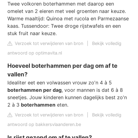
Twee volkoren boterhammen met daarop een
omelet van 2 eieren met veel groenten naar keuze.
Warme maaltijd: Quinoa met rucola en Parmezaanse
kaas. Tussendoor: Twee droge rijstwafels en een
stuk fruit naar keuze.
Verzoek tot verwijderen van bron
|
Bekijk volledig
antwoord op optimavita.nl
Hoeveel boterhammen per dag om af te
vallen?
Idealiter eet een volwassen vrouw zo'n 4 à 5
boterhammen per dag
, voor mannen is dat 6 à 8
sneetjes. Jouw kinderen kunnen dagelijks best zo'n
2 à 3
boterhammen
eten.
Verzoek tot verwijderen van bron
|
Bekijk volledig
antwoord op bakkersvlaanderen.be
Is rijst gezond om af te vallen?