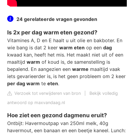
24 gerelateerde vragen gevonden
Is 2x per dag warm eten gezond?
Vitamines A, D en E haalt u uit olie en bakboter. En
wie bang is dat 2 keer
warm eten
op een
dag
kwaad kan, heeft het mis. Het maakt niet uit of een
maaltijd
warm
of koud is, de samenstelling is
bepalend. En aangezien een
warme
maaltijd vaak
iets gevarieerder is, is het geen probleem om 2 keer
per dag warm
te
eten
.
Verzoek tot verwijderen van bron
|
Bekijk volledig
antwoord op maxvandaag.nl
Hoe ziet een gezond dagmenu eruit?
Ontbijt: Havermoutpap van 250ml melk, 40g
havermout, een banaan en een beetje kaneel. Lunch: