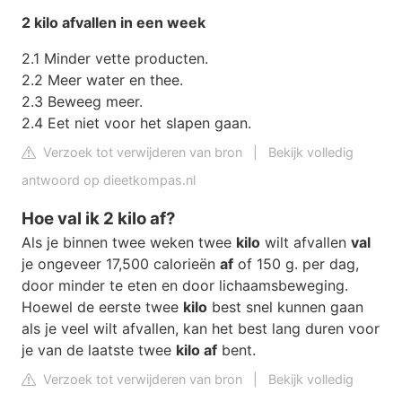
2 kilo
afvallen in een
week
2.1 Minder vette producten.
2.2 Meer water en thee.
2.3 Beweeg meer.
2.4 Eet niet voor het slapen gaan.
Verzoek tot verwijderen van bron
|
Bekijk volledig
antwoord op dieetkompas.nl
Hoe val ik 2 kilo af?
Als je binnen twee weken twee
kilo
wilt afvallen
val
je ongeveer 17,500 calorieën
af
of 150 g. per dag,
door minder te eten en door lichaamsbeweging.
Hoewel de eerste twee
kilo
best snel kunnen gaan
als je veel wilt afvallen, kan het best lang duren voor
je van de laatste twee
kilo af
bent.
Verzoek tot verwijderen van bron
|
Bekijk volledig