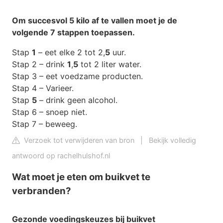
Om succesvol
5 kilo af
te vallen moet je de
volgende 7 stappen toepassen.
Stap
1
– eet elke 2 tot 2,
5
uur.
Stap 2 – drink
1
,
5
tot 2 liter water.
Stap 3 – eet voedzame producten.
Stap 4 – Varieer.
Stap
5
– drink geen alcohol.
Stap 6 – snoep niet.
Stap 7 – beweeg.
Verzoek tot verwijderen van bron
|
Bekijk volledig
antwoord op rachelhulshof.nl
Wat moet je eten om buikvet te
verbranden?
Gezonde voedingskeuzes bij
buikvet