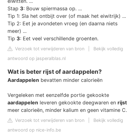
eiwitten. ...
Stap
3
: Bouw spiermassa op. ...
Tip 1: Sla het ontbijt over (of maak het eiwitrijk) ...
Tip 2: Eet je avondeten vroeg (en daarna niets
meer) ...
Tip
3
: Eet veel verschillende groenten.
Verzoek tot verwijderen van bron
|
Bekijk volledig
antwoord op jasperalblas.nl
Wat is beter rijst of aardappelen?
Aardappelen
bevatten minder calorieën
Vergeleken met eenzelfde portie gekookte
aardappelen
leveren gekookte deegwaren en
rijst
meer calorieën, minder kalium en geen vitamine C.
Verzoek tot verwijderen van bron
|
Bekijk volledig
antwoord op nice-info.be