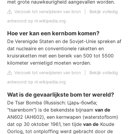
met grote nauwkeurigheid aangevallen worden.
Verzoek tot verwijderen van bron
|
Bekijk volledig
antwoord op nl.wikipedia.org
Hoe ver kan een kernbom komen?
De Verenigde Staten en de Sovjet-Unie spreken af
dat nucleaire en conventionele raketten en
kruisraketten met een bereik van 500 tot 5500
kilometer vernietigd moeten worden.
Verzoek tot verwijderen van bron
|
Bekijk volledig
antwoord op nl.wikipedia.org
Wat is de gevaarlijkste bom ter wereld?
De Tsar Bomba (Russisch: Царь-бомба;
"tsarenbom") is de bekendste bijnaam
van de
AN602 (АН602), een kernwapen (waterstofbom)
dat op 30 oktober 1961, ten tijde
van de
Koude
Oorlog, tot ontploffing werd gebracht door de