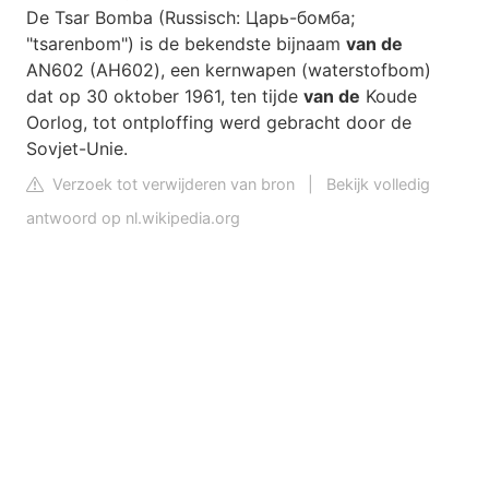
De Tsar Bomba (Russisch: Царь-бомба;
"tsarenbom") is de bekendste bijnaam
van de
AN602 (АН602), een kernwapen (waterstofbom)
dat op 30 oktober 1961, ten tijde
van de
Koude
Oorlog, tot ontploffing werd gebracht door de
Sovjet-Unie.
Verzoek tot verwijderen van bron
|
Bekijk volledig
antwoord op nl.wikipedia.org