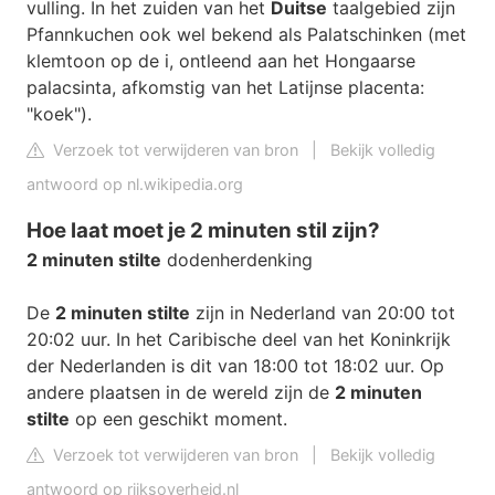
vulling. In het zuiden van het
Duitse
taalgebied zijn
Pfannkuchen ook wel bekend als Palatschinken (met
klemtoon op de i, ontleend aan het Hongaarse
palacsinta, afkomstig van het Latijnse placenta:
"koek").
Verzoek tot verwijderen van bron
|
Bekijk volledig
antwoord op nl.wikipedia.org
Hoe laat moet je 2 minuten stil zijn?
2 minuten stilte
dodenherdenking
De
2 minuten stilte
zijn in Nederland van 20:00 tot
20:02 uur. In het Caribische deel van het Koninkrijk
der Nederlanden is dit van 18:00 tot 18:02 uur. Op
andere plaatsen in de wereld zijn de
2 minuten
stilte
op een geschikt moment.
Verzoek tot verwijderen van bron
|
Bekijk volledig
antwoord op rijksoverheid.nl