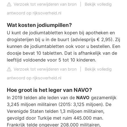
Verzoek tot verwijderen van bron
|
Bekijk volledig
antwoord op rijksoverheid.nl
Wat kosten jodiumpillen?
U kunt de jodiumtabletten kopen bij apotheken en
drogisterijen bij u in de buurt (adviesprijs € 2,95). Zij
kunnen de jodiumtabletten ook voor u bestellen. Een
doosje bevat 10 tabletten. Dat is afhankelijk van de
leeftijd voldoende voor 5 tot 10 kinderen.
Verzoek tot verwijderen van bron
|
Bekijk volledig
antwoord op rijksoverheid.nl
Hoe groot is het leger van NAVO?
In 2019 telden alle leden van de
NAVO
gezamenlijk
3,245 miljoen militairen (2015: 3,125 miljoen). De
Verenigde Staten telden 1,3 miljoen militairen,
gevolgd door Turkije met ruim 445.000 man.
Frankrijk telde ongeveer 208.000 militairen,