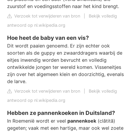
zuurstof en voedingsstoffen naar het kind brengt.
Verzoek tot verwijderen van bron
|
Bekijk volledig
antwoord op nl.wikipedia.org
Hoe heet de baby van een vis?
Dit wordt paaien genoemd. Er zijn echter ook
soorten als de guppy en zwaarddragers waarbij de
eitjes inwendig worden bevrucht en volledig
ontwikkelde jongen ter wereld komen. Visseneitjes
zijn over het algemeen klein en doorzichtig, evenals
de larve.
Verzoek tot verwijderen van bron
|
Bekijk volledig
antwoord op nl.wikipedia.org
Hebben ze pannenkoeken in Duitsland?
In Roemenië wordt er veel
pannenkoek
(clătită)
gegeten; vaak met een hartige, maar ook wel zoete