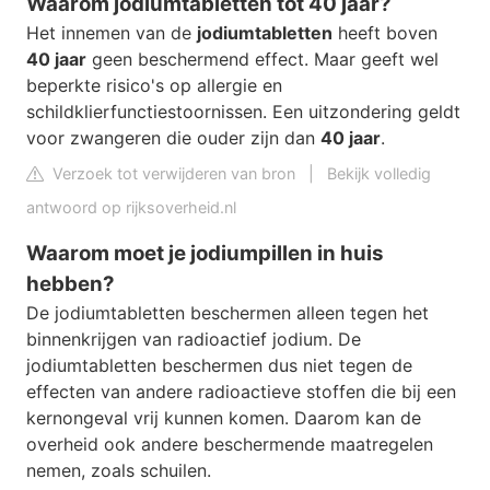
Waarom jodiumtabletten tot 40 jaar?
Het innemen van de
jodiumtabletten
heeft boven
40 jaar
geen beschermend effect. Maar geeft wel
beperkte risico's op allergie en
schildklierfunctiestoornissen. Een uitzondering geldt
voor zwangeren die ouder zijn dan
40 jaar
.
Verzoek tot verwijderen van bron
|
Bekijk volledig
antwoord op rijksoverheid.nl
Waarom moet je jodiumpillen in huis
hebben?
De jodiumtabletten beschermen alleen tegen het
binnenkrijgen van radioactief jodium. De
jodiumtabletten beschermen dus niet tegen de
effecten van andere radioactieve stoffen die bij een
kernongeval vrij kunnen komen. Daarom kan de
overheid ook andere beschermende maatregelen
nemen, zoals schuilen.