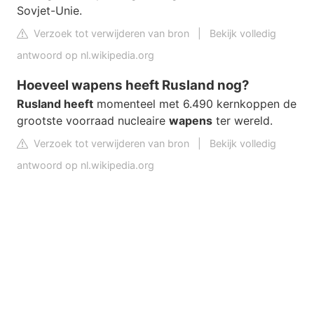
Sovjet-Unie.
Verzoek tot verwijderen van bron
|
Bekijk volledig
antwoord op nl.wikipedia.org
Hoeveel wapens heeft Rusland nog?
Rusland heeft
momenteel met 6.490 kernkoppen de
grootste voorraad nucleaire
wapens
ter wereld.
Verzoek tot verwijderen van bron
|
Bekijk volledig
antwoord op nl.wikipedia.org