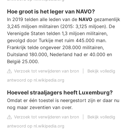
Hoe groot is het leger van NAVO?
In 2019 telden alle leden van de
NAVO
gezamenlijk
3,245 miljoen militairen (2015: 3,125 miljoen). De
Verenigde Staten telden 1,3 miljoen militairen,
gevolgd door Turkije met ruim 445.000 man.
Frankrijk telde ongeveer 208.000 militairen,
Duitsland 180.000, Nederland had er 40.000 en
België 25.000.
Verzoek tot verwijderen van bron
|
Bekijk volledig
antwoord op nl.wikipedia.org
Hoeveel straaljagers heeft Luxemburg?
Omdat er één toestel is neergestort zijn er daar nu
nog maar zeventien van over.
Verzoek tot verwijderen van bron
|
Bekijk volledig
antwoord op nl.wikipedia.org