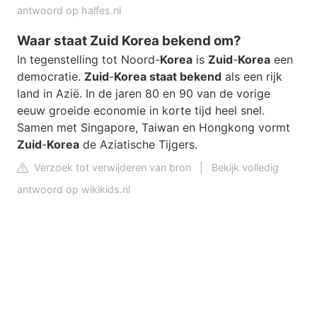
antwoord op halfes.nl
Waar staat Zuid Korea bekend om?
In tegenstelling tot Noord-
Korea
is
Zuid
-
Korea
een
democratie.
Zuid
-
Korea staat bekend
als een rijk
land in Azië. In de jaren 80 en 90 van de vorige
eeuw groeide economie in korte tijd heel snel.
Samen met Singapore, Taiwan en Hongkong vormt
Zuid
-
Korea
de Aziatische Tijgers.
Verzoek tot verwijderen van bron
|
Bekijk volledig
antwoord op wikikids.nl