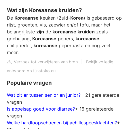
Wat zijn Koreaanse kruiden?
De
Koreaanse
keuken (Zuid-
Korea
) is gebaseerd op
rijst, groenten, vis, zeewier en/of tofu, maar het
belangrijkste
zijn
de
koreaanse kruiden
zoals
gochujang,
Koreaanse
pepers,
koreaanse
chilipoeder,
koreaanse
peperpasta en nog veel
meer.
Verzoek tot verwijderen van bron
|
Bekijk volledig
antwoord op tjinstoko.eu
Populaire vragen
Wat zit er tussen senior en junior?
+ 21 gerelateerde
vragen
Is appelsap goed voor diarree?
+ 16 gerelateerde
vragen
Welke hardloopschoenen bij achillespeesklachten?
+