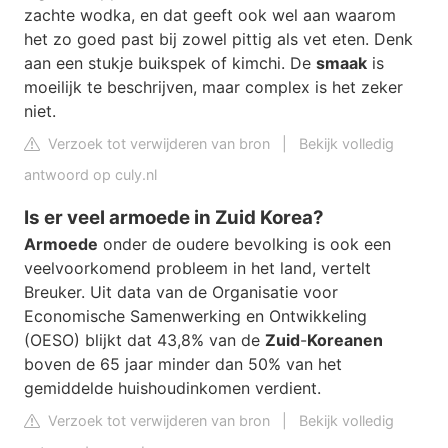
zachte wodka, en dat geeft ook wel aan waarom
het zo goed past bij zowel pittig als vet eten. Denk
aan een stukje buikspek of kimchi. De
smaak
is
moeilijk te beschrijven, maar complex is het zeker
niet.
Verzoek tot verwijderen van bron
|
Bekijk volledig
antwoord op culy.nl
Is er veel armoede in Zuid Korea?
Armoede
onder de oudere bevolking is ook een
veelvoorkomend probleem in het land, vertelt
Breuker. Uit data van de Organisatie voor
Economische Samenwerking en Ontwikkeling
(OESO) blijkt dat 43,8% van de
Zuid
-
Koreanen
boven de 65 jaar minder dan 50% van het
gemiddelde huishoudinkomen verdient.
Verzoek tot verwijderen van bron
|
Bekijk volledig