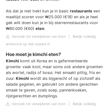
Als dat je niet trekt kun je in basic
restaurants
een
maaltijd scoren voor ₩25.000 (€18) en als je heel
gek wilt doen kun je in bij-sterrenrestaurants voor
₩80.000 (€60)
eten
.
Verzoek tot verwijderen van bron
|
Bekijk volledig
antwoord op reis-expert.nl
Hoe moet je kimchi eten?
Kimchi
komt uit Korea en is gefermenteerde
groente: vaak kool, maar soms ook andere groenten
als wortel, radijs of bosui. Het smaakt pittig, fris en
zuur.
Kimchi
wordt als bijgerecht of op zichzelf als
salade gegeten, en gebruikt om andere gerechten
smaak te geven, zoals soep, pannenkoeken,
rijstgerechten en dumplings.
Verzoek tot verwijderen van bron
|
Bekijk volledig