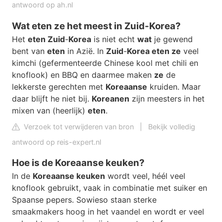
antwoord op ah.nl
Wat eten ze het meest in Zuid-Korea?
Het
eten Zuid
-
Korea
is niet echt
wat
je gewend
bent van
eten
in Azië. In
Zuid
-
Korea eten ze
veel
kimchi (gefermenteerde Chinese kool met chili en
knoflook) en BBQ en daarmee maken
ze
de
lekkerste gerechten met
Koreaanse
kruiden. Maar
daar blijft he niet bij.
Koreanen
zijn meesters in het
mixen van (heerlijk)
eten
.
Verzoek tot verwijderen van bron
|
Bekijk volledig
antwoord op reis-expert.nl
Hoe is de Koreaanse keuken?
In de
Koreaanse keuken
wordt veel, héél veel
knoflook gebruikt, vaak in combinatie met suiker en
Spaanse pepers. Sowieso staan sterke
smaakmakers hoog in het vaandel en wordt er veel