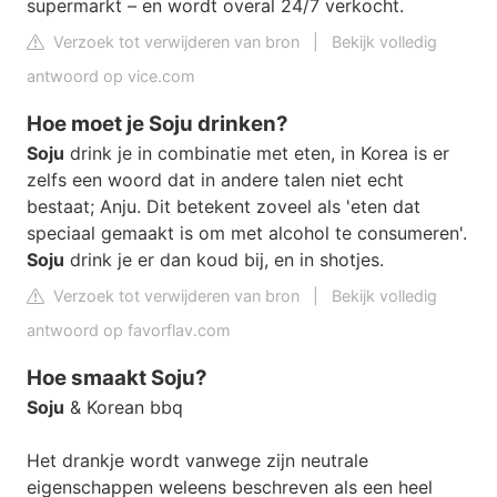
supermarkt – en wordt overal 24/7 verkocht.
Verzoek tot verwijderen van bron
|
Bekijk volledig
antwoord op vice.com
Hoe moet je Soju drinken?
Soju
drink je in combinatie met eten, in Korea is er
zelfs een woord dat in andere talen niet echt
bestaat; Anju. Dit betekent zoveel als 'eten dat
speciaal gemaakt is om met alcohol te consumeren'.
Soju
drink je er dan koud bij, en in shotjes.
Verzoek tot verwijderen van bron
|
Bekijk volledig
antwoord op favorflav.com
Hoe smaakt Soju?
Soju
& Korean bbq
Het drankje wordt vanwege zijn neutrale
eigenschappen weleens beschreven als een heel