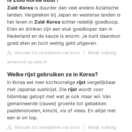
Zuid
-
Korea
is duurder dan veel andere Aziatische
landen. Vergeleken bij Japan en westerse landen is
het leven in
Zuid
-
Korea
echter redelijk goedkoop.
Eten en drinken zijn een stuk goedkoper dan in
Nederland en de keuze is enorm. Je kunt daardoor
goed eten en toch weinig geld uitgeven.
Verzoek tot verwijderen van bron
|
Bekijk volledig
antwoord op azie.nl
Welke rijst gebruiken ze in Korea?
In Korea eet men kortkorrelige
rijst
vergelijkbaar
met Japanse sushirijst. Die
rijst
wordt voor
bibimbap getopt met wat je ook maar wil. Van
gemarineerde (rauwe) groente tot gebakken
paddenstoelen, kimchi, vis of vlees. En altijd met
een ei on top.
Verzoek tot verwijderen van bron
|
Bekijk volledig