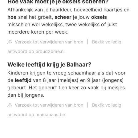
Hoe vaak moet je je oksels scheren?
Afhankelijk van je haarkleur, hoeveelheid haartjes en
hoe
snel het groeit,
scheer
je jouw
oksels
misschien wel wekelijks, twee wekelijks of juist
meerdere keren per week.
Verzoek tot verwijderen van bron
|
Bekijk volledig
antwoord op proud2bme.nl
Welke leeftijd krijg je Balhaar?
Kinderen krijgen te vroeg schaamhaar als dat voor
de
leeftijd
van 8 jaar (meisjes) en 9 jaar (jongens)
gebeurt. Het gebeurt tien keer zo vaak bij meisjes
dan bij jongens.
Verzoek tot verwijderen van bron
|
Bekijk volledig
antwoord op mamabaas.be