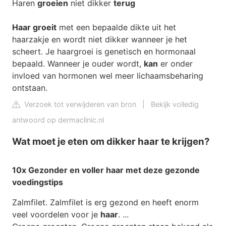
Haren
groeien
niet dikker
terug
Haar groeit
met een bepaalde dikte uit het
haarzakje en wordt niet dikker wanneer je het
scheert. Je haargroei is genetisch en hormonaal
bepaald. Wanneer je ouder wordt,
kan
er onder
invloed van hormonen wel meer lichaamsbeharing
ontstaan.
Verzoek tot verwijderen van bron
|
Bekijk volledig
antwoord op dermaclinic.nl
Wat moet je eten om dikker haar te krijgen?
10x Gezonder en voller
haar
met deze gezonde
voedingstips
Zalmfilet. Zalmfilet is erg gezond en heeft enorm
veel voordelen voor je
haar
. ...