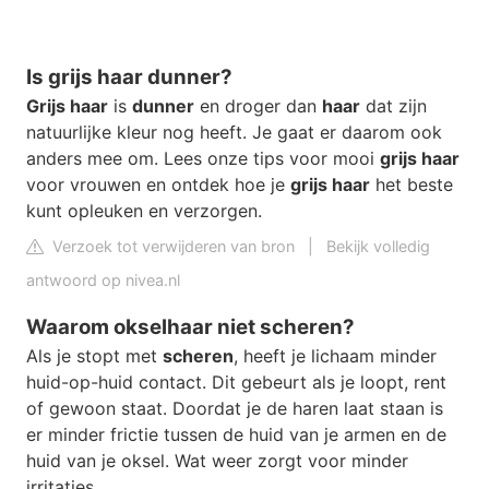
Is grijs haar dunner?
Grijs haar
is
dunner
en droger dan
haar
dat zijn
natuurlijke kleur nog heeft. Je gaat er daarom ook
anders mee om. Lees onze tips voor mooi
grijs haar
voor vrouwen en ontdek hoe je
grijs haar
het beste
kunt opleuken en verzorgen.
Verzoek tot verwijderen van bron
|
Bekijk volledig
antwoord op nivea.nl
Waarom okselhaar niet scheren?
Als je stopt met
scheren
, heeft je lichaam minder
huid-op-huid contact. Dit gebeurt als je loopt, rent
of gewoon staat. Doordat je de haren laat staan is
er minder frictie tussen de huid van je armen en de
huid van je oksel. Wat weer zorgt voor minder
irritaties.