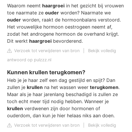
Waarom neemt
haargroei
in het gezicht bij vrouwen
toe naarmate ze
ouder
worden? Naarmate we
ouder
worden, raakt de hormoonbalans verstoord.
Het vrouwelijke hormoon oestrogeen neemt af,
zodat het androgene hormoon de overhand krijgt.
Dit werkt
haargroei
bevorderend.
Verzoek tot verwijderen van bron
|
Bekijk volledig
antwoord op pulzzz.nl
Kunnen krullen terugkomen?
Heb je je haar zelf een dag gestijld en spijt? Dan
zullen je
krullen
na het wassen weer
terugkomen
.
Maar als je haar jarenlang beschadigd is zullen ze
toch echt meer tijd nodig hebben. Wanneer je
krullen
verdwenen zijn door hormonen of
ouderdom, dan kun je hier helaas niks aan doen.
Verzoek tot verwijderen van bron
|
Bekijk volledig