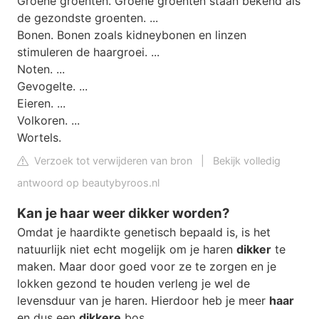
Groene groenten. Groene groenten staan bekend als
de gezondste groenten. ...
Bonen. Bonen zoals kidneybonen en linzen
stimuleren de haargroei. ...
Noten. ...
Gevogelte. ...
Eieren. ...
Volkoren. ...
Wortels.
Verzoek tot verwijderen van bron
|
Bekijk volledig
antwoord op beautybyroos.nl
Kan je haar weer dikker worden?
Omdat je haardikte genetisch bepaald is, is het
natuurlijk niet echt mogelijk om je haren
dikker
te
maken. Maar door goed voor ze te zorgen en je
lokken gezond te houden verleng je wel de
levensduur van je haren. Hierdoor heb je meer
haar
en dus een
dikkere
bos.