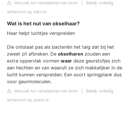
Verzoek tot verwijderen van bron
|
Bekijk volledig
antwoord op silkn.nl
Wat is het nut van okselhaar?
Haar helpt luchtjes verspreiden
Die ontstaat pas als bacteriën het talg dat bij het
zweet zit afbreken. De
okselharen
zouden een
extra oppervlak vormen
waar
deze geurstofjes zich
aan hechten en van waaruit ze zich makkelijker in de
lucht kunnen verspreiden. Een soort springplank dus
voor geurmoleculen.
Verzoek tot verwijderen van bron
|
Bekijk volledig
antwoord op quest.nl