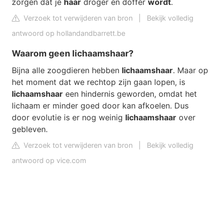
zorgen dat je
haar
droger en doffer
wordt
.
Verzoek tot verwijderen van bron
|
Bekijk volledig
antwoord op hollandandbarrett.be
Waarom geen lichaamshaar?
Bijna alle zoogdieren hebben
lichaamshaar
. Maar op
het moment dat we rechtop zijn gaan lopen, is
lichaamshaar
een hindernis geworden, omdat het
lichaam er minder goed door kan afkoelen. Dus
door evolutie is er nog weinig
lichaamshaar
over
gebleven.
Verzoek tot verwijderen van bron
|
Bekijk volledig
antwoord op vice.com