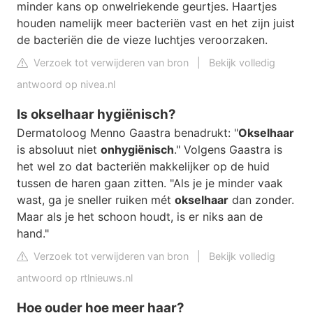
minder kans op onwelriekende geurtjes. Haartjes
houden namelijk meer bacteriën vast en het zijn juist
de bacteriën die de vieze luchtjes veroorzaken.
Verzoek tot verwijderen van bron
|
Bekijk volledig
antwoord op nivea.nl
Is okselhaar hygiënisch?
Dermatoloog Menno Gaastra benadrukt: "
Okselhaar
is absoluut niet
onhygiënisch
." Volgens Gaastra is
het wel zo dat bacteriën makkelijker op de huid
tussen de haren gaan zitten. "Als je je minder vaak
wast, ga je sneller ruiken mét
okselhaar
dan zonder.
Maar als je het schoon houdt, is er niks aan de
hand."
Verzoek tot verwijderen van bron
|
Bekijk volledig
antwoord op rtlnieuws.nl
Hoe ouder hoe meer haar?