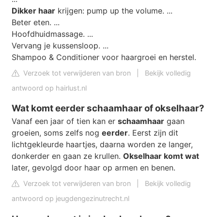
Dikker haar
krijgen: pump up the volume. ...
Beter eten. ...
Hoofdhuidmassage. ...
Vervang je kussensloop. ...
Shampoo & Conditioner voor haargroei en herstel.
Verzoek tot verwijderen van bron
|
Bekijk volledig
antwoord op hairlust.nl
Wat komt eerder schaamhaar of okselhaar?
Vanaf een jaar of tien kan er
schaamhaar
gaan
groeien, soms zelfs nog
eerder
. Eerst zijn dit
lichtgekleurde haartjes, daarna worden ze langer,
donkerder en gaan ze krullen.
Okselhaar komt wat
later, gevolgd door haar op armen en benen.
Verzoek tot verwijderen van bron
|
Bekijk volledig
antwoord op jeugdengezinutrecht.nl