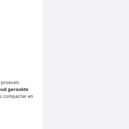
e proeven.
oud gerookte
is compacter en