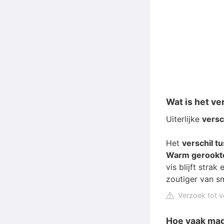
Wat is het v
Uiterlijke
versc
Het
verschil 
Warm gerookt
vis blijft strak
zoutiger van s
Verzoek tot v
Hoe vaak mag