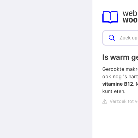
Is warm g
Gerookte makree
ook nog 's har
vitamine B12
. 
kunt eten.
Verzoek tot v