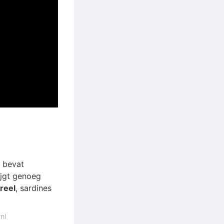
s bevat
ijgt genoeg
reel
, sardines
nl