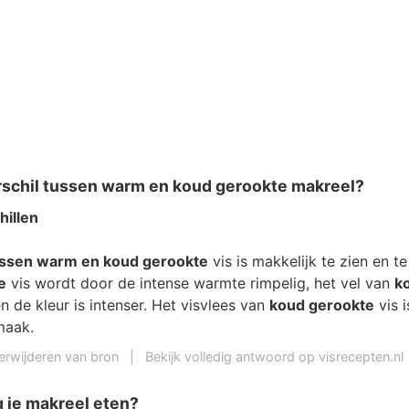
erschil tussen warm en koud gerookte makreel?
hillen
tussen warm en koud gerookte
vis is makkelijk te zien en t
e
vis wordt door de intense warmte rimpelig, het vel van
k
 en de kleur is intenser. Het visvlees van
koud gerookte
vis 
maak.
erwijderen van bron
|
Bekijk volledig antwoord op visrecepten.nl
 je makreel eten?