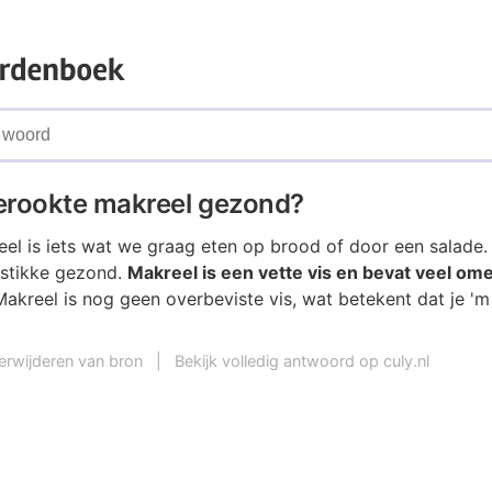
erookte makreel gezond?
l is iets wat we graag eten op brood of door een salade. En
tstikke gezond.
Makreel is een vette vis en bevat veel om
Makreel is nog geen overbeviste vis, wat betekent dat je '
erwijderen van bron
|
Bekijk volledig antwoord op culy.nl