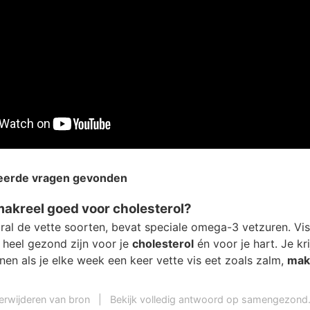
teerde vragen gevonden
makreel goed voor cholesterol?
oral de vette soorten, bevat speciale omega-3 vetzuren. Vi
 heel gezond zijn voor je
cholesterol
én voor je hart. Je kr
nen als je elke week een keer vette vis eet zoals zalm,
mak
erwijderen van bron
|
Bekijk volledig antwoord op samengezond.