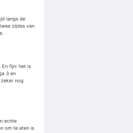
ijd langs de
 twee zijdes van
s.
n fijn: het is
ga 3 en
m zeker nog
n echte
en om te eten is