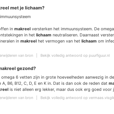
reel met je lichaam?
 immuunsysteem
ffen in
makreel
versterken het immuunsysteem. De omega
ontstekingen in het
lichaam
neutraliseren. Daarnaast verste
ineralen in
makreel
het vermogen van het
lichaam
om infec
erwijderen van bron
|
Bekijk volledig antwoord op puurfiguur.nl
makreel gezond?
omega 6 vetten zijn in grote hoeveelheden aanwezig in de 
e A, B6, B12, C, D, E en K in. Dat is dan ook de reden dat
ma
reel
is niet alleen erg lekker, maar dus ook erg goed voor 
erwijderen van bron
|
Bekijk volledig antwoord op vermaas.visgil