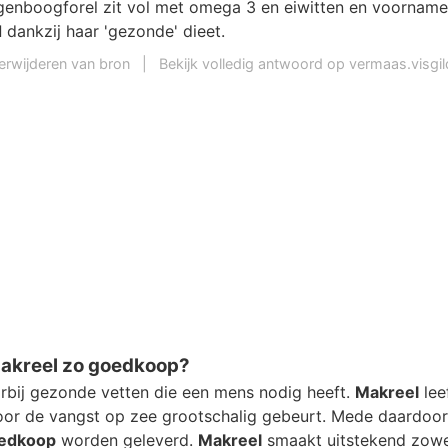
genboogforel zit vol met omega 3 en eiwitten en voornamel
d
dankzij haar 'gezonde' dieet.
erwijderen van bron
|
Bekijk volledig antwoord op vermaas.visgil
akreel zo goedkoop?
arbij gezonde vetten die een mens nodig heeft.
Makreel
lee
or de vangst op zee grootschalig gebeurt. Mede daardoor
edkoop
worden geleverd.
Makreel
smaakt uitstekend zowe