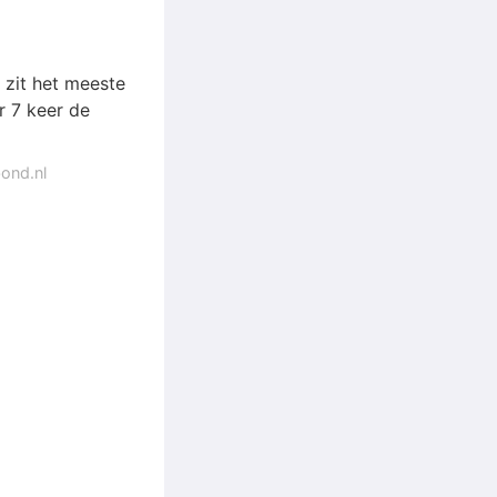
n zit het meeste
r 7 keer de
ond.nl