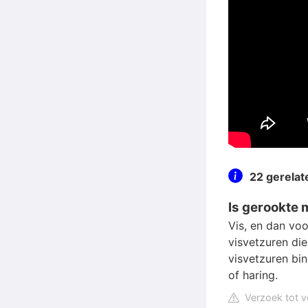
22 gerela
Is gerookte 
Vis, en dan vo
visvetzuren die
visvetzuren bin
of haring.
Verzoek tot v