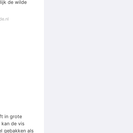
ijk de wilde
de.nl
ft in grote
 kan de vis
l gebakken als