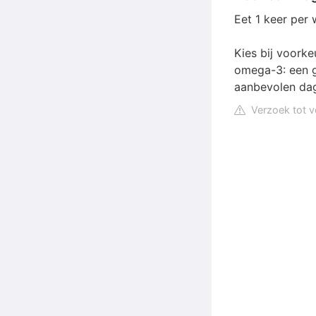
Eet 1 keer per 
Kies bij voorke
omega-3: een g
aanbevolen dag
Verzoek tot v