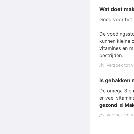
Wat doet mak
Goed voor het
De voedingssto
kunnen kleine 
vitamines en m
bestrijden.
Verzoek tot v
Is gebakken 
De omega 3 en 
er veel vitamin
gezond
is!
Mak
Verzoek tot v