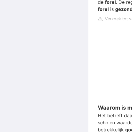
de
forel
. De re
forel
is
gezon
Verzoek tot v
Waarom is m
Het betreft da
scholen waardo
betrekkelijk
go