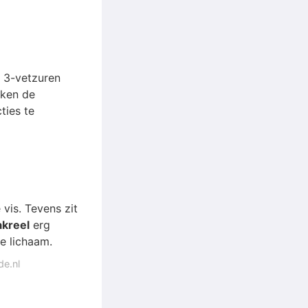
 3-vetzuren
rken de
ties te
vis. Tevens zit
kreel
erg
je lichaam.
de.nl