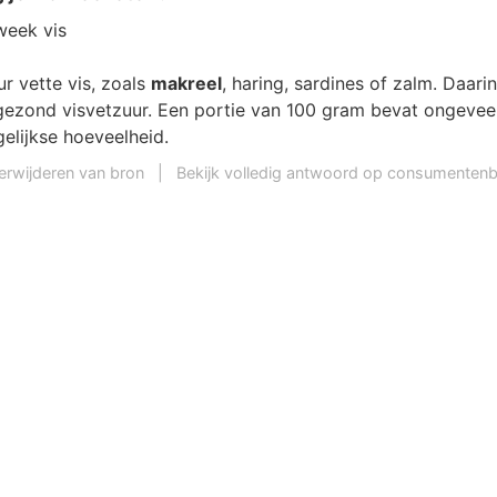
week vis
ur vette vis, zoals
makreel
, haring, sardines of zalm. Daari
ezond visvetzuur. Een portie van 100 gram bevat ongevee
elijkse hoeveelheid.
erwijderen van bron
|
Bekijk volledig antwoord op consumentenb