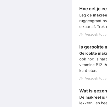
Hoe eet je e
Leg de
makree
ruggengraat ove
elkaar af. Trek
Verzoek tot v
Is gerookte
Gerookte makr
ook nog 's har
vitamine B12.
M
kunt eten.
Verzoek tot v
Wat is gezon
De
makreel
is 
lekkernij en he