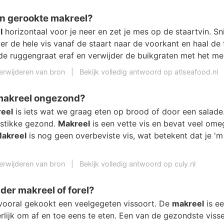
en gerookte makreel?
l
horizontaal voor je neer en zet je mes op de staartvin. Sn
r de hele vis vanaf de staart naar de voorkant en haal de
 de ruggengraat eraf en verwijder de buikgraten met het me
erwijderen van bron
|
Bekijk volledig antwoord op atlseafood.nl
 makreel ongezond?
eel
is iets wat we graag eten op brood of door een salade. E
tstikke gezond.
Makreel
is een vette vis en bevat veel ome
akreel
is nog geen overbeviste vis, wat betekent dat je '
erwijderen van bron
|
Bekijk volledig antwoord op culy.nl
der makreel of forel?
vooral gekookt een veelgegeten vissoort. De
makreel
is ee
erlijk om af en toe eens te eten. Een van de gezondste viss