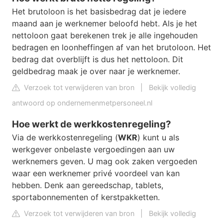
Het brutoloon is het basisbedrag dat je iedere
maand aan je werknemer beloofd hebt. Als je het
nettoloon gaat berekenen trek je alle ingehouden
bedragen en loonheffingen af van het brutoloon. Het
bedrag dat overblijft is dus het nettoloon. Dit
geldbedrag maak je over naar je werknemer.
Verzoek tot verwijderen van bron
|
Bekijk volledig
antwoord op ondernemenmetpersoneel.nl
Hoe werkt de werkkostenregeling?
Via de werkkostenregeling (
WKR
) kunt u als
werkgever onbelaste vergoedingen aan uw
werknemers geven. U mag ook zaken vergoeden
waar een werknemer privé voordeel van kan
hebben. Denk aan gereedschap, tablets,
sportabonnementen of kerstpakketten.
Verzoek tot verwijderen van bron
|
Bekijk volledig