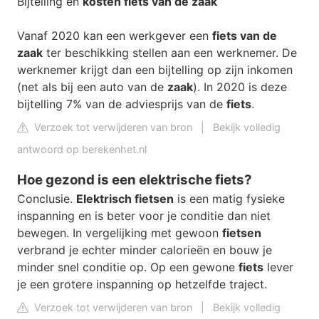
Bijtelling en
kosten fiets van de zaak
Vanaf 2020 kan een werkgever een
fiets van de
zaak
ter beschikking stellen aan een werknemer. De
werknemer krijgt dan een bijtelling op zijn inkomen
(net als bij een auto van de
zaak
). In 2020 is deze
bijtelling 7% van de adviesprijs van de
fiets
.
Verzoek tot verwijderen van bron
|
Bekijk volledig
antwoord op berekenhet.nl
Hoe gezond is een elektrische fiets?
Conclusie.
Elektrisch fietsen
is een matig fysieke
inspanning en is beter voor je conditie dan niet
bewegen. In vergelijking met gewoon
fietsen
verbrand je echter minder calorieën en bouw je
minder snel conditie op. Op een gewone
fiets
lever
je een grotere inspanning op hetzelfde traject.
Verzoek tot verwijderen van bron
|
Bekijk volledig