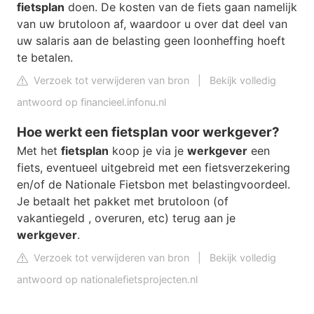
fietsplan
doen. De kosten van de fiets gaan namelijk
van uw brutoloon af, waardoor u over dat deel van
uw salaris aan de belasting geen loonheffing hoeft
te betalen.
Verzoek tot verwijderen van bron
|
Bekijk volledig
antwoord op financieel.infonu.nl
Hoe werkt een fietsplan voor werkgever?
Met het
fietsplan
koop je via je
werkgever
een
fiets, eventueel uitgebreid met een fietsverzekering
en/of de Nationale Fietsbon met belastingvoordeel.
Je betaalt het pakket met brutoloon (of
vakantiegeld , overuren, etc) terug aan je
werkgever
.
Verzoek tot verwijderen van bron
|
Bekijk volledig
antwoord op nationalefietsprojecten.nl