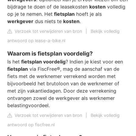
bijdrage te doen of de leasekosten
kosten
volledig
op je te nemen. Het
fietsplan
hoeft je als
werkgever
dus niets te
kosten
.
Verzoek tot verwijderen van bron
|
Bekijk volledig
antwoord op lease-a-bike.nl
Waarom is fietsplan voordelig?
Is het
fietsplan voordelig
? Indien je kiest voor een
fietsplan
via FiscFree®, mag de aanschaf van de
fiets met de werknemer verrekend worden met
bijvoorbeeld het brutoloon van de werknemer of
met zijn vakantiedagen. Door deze verrekening
ontvangen zowel de werkgever als werknemer
belastingvoordeel.
Verzoek tot verwijderen van bron
|
Bekijk volledig
antwoord op fiscfree.nl