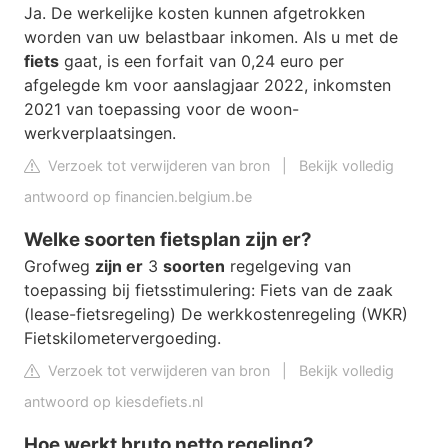
Ja. De werkelijke kosten kunnen afgetrokken
worden van uw belastbaar inkomen. Als u met de
fiets
gaat, is een forfait van 0,24 euro per
afgelegde km voor aanslagjaar 2022, inkomsten
2021 van toepassing voor de woon-
werkverplaatsingen.
Verzoek tot verwijderen van bron
|
Bekijk volledig
antwoord op financien.belgium.be
Welke soorten fietsplan zijn er?
Grofweg
zijn er
3
soorten
regelgeving van
toepassing bij fietsstimulering: Fiets van de zaak
(lease-fietsregeling) De werkkostenregeling (WKR)
Fietskilometervergoeding.
Verzoek tot verwijderen van bron
|
Bekijk volledig
antwoord op kiesdefiets.nl
Hoe werkt bruto netto regeling?