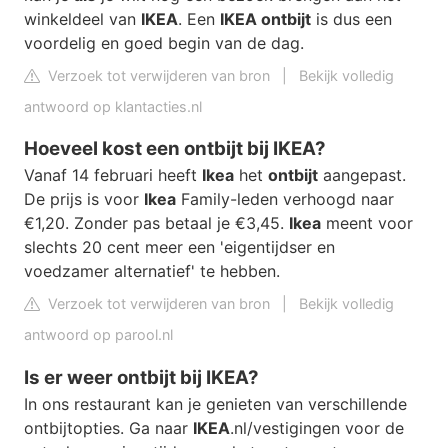
winkeldeel van
IKEA
. Een
IKEA ontbijt
is dus een
voordelig en goed begin van de dag.
Verzoek tot verwijderen van bron
|
Bekijk volledig
antwoord op klantacties.nl
Hoeveel kost een ontbijt bij IKEA?
Vanaf 14 februari heeft
Ikea
het
ontbijt
aangepast.
De prijs is voor
Ikea
Family-leden verhoogd naar
€1,20. Zonder pas betaal je €3,45.
Ikea
meent voor
slechts 20 cent meer een 'eigentijdser en
voedzamer alternatief' te hebben.
Verzoek tot verwijderen van bron
|
Bekijk volledig
antwoord op parool.nl
Is er weer ontbijt bij IKEA?
In ons restaurant kan je genieten van verschillende
ontbijtopties. Ga naar
IKEA
.nl/vestigingen voor de