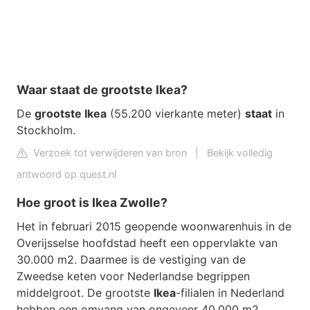
Waar staat de grootste Ikea?
De
grootste Ikea
(55.200 vierkante meter)
staat
in
Stockholm.
Verzoek tot verwijderen van bron
|
Bekijk volledig
antwoord op quest.nl
Hoe groot is Ikea Zwolle?
Het in februari 2015 geopende woonwarenhuis in de
Overijsselse hoofdstad heeft een oppervlakte van
30.000 m2. Daarmee is de vestiging van de
Zweedse keten voor Nederlandse begrippen
middelgroot. De grootste
Ikea
-filialen in Nederland
hebben een omvang van ongeveer 40.000 m2.