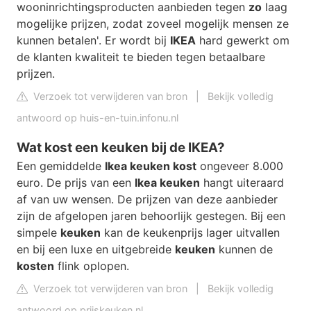
wooninrichtingsproducten aanbieden tegen
zo
laag
mogelijke prijzen, zodat zoveel mogelijk mensen ze
kunnen betalen'. Er wordt bij
IKEA
hard gewerkt om
de klanten kwaliteit te bieden tegen betaalbare
prijzen.
Verzoek tot verwijderen van bron
|
Bekijk volledig
antwoord op huis-en-tuin.infonu.nl
Wat kost een keuken bij de IKEA?
Een gemiddelde
Ikea keuken kost
ongeveer 8.000
euro. De prijs van een
Ikea keuken
hangt uiteraard
af van uw wensen. De prijzen van deze aanbieder
zijn de afgelopen jaren behoorlijk gestegen. Bij een
simpele
keuken
kan de keukenprijs lager uitvallen
en bij een luxe en uitgebreide
keuken
kunnen de
kosten
flink oplopen.
Verzoek tot verwijderen van bron
|
Bekijk volledig
antwoord op prijskeuken.nl