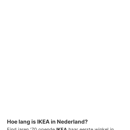
Hoe lang is IKEA in Nederland?
Eind jaren '70 opende
IKEA
haar eerste winkel in