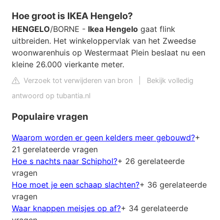
Hoe groot is IKEA Hengelo?
HENGELO
/BORNE -
Ikea Hengelo
gaat flink
uitbreiden. Het winkeloppervlak van het Zweedse
woonwarenhuis op Westermaat Plein beslaat nu een
kleine 26.000 vierkante meter.
Verzoek tot verwijderen van bron
|
Bekijk volledig
antwoord op tubantia.nl
Populaire vragen
Waarom worden er geen kelders meer gebouwd?
+
21 gerelateerde vragen
Hoe s nachts naar Schiphol?
+ 26 gerelateerde
vragen
Hoe moet je een schaap slachten?
+ 36 gerelateerde
vragen
Waar knappen meisjes op af?
+ 34 gerelateerde
vragen