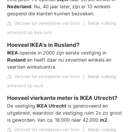
Nederland
. Nu, 40 jaar later, zijn er 13 winkels
geopend die klanten kunnen bezoeken.
Verzoek tot verwijderen van bron
|
Bekijk volledig
antwoord op ikea.com
Hoeveel IKEA's in Rusland?
IKEA
opende in 2000 zijn eerste vestiging in
Rusland
en heeft daar nu zeventien winkels en
veertien winkelcentra.
Verzoek tot verwijderen van bron
|
Bekijk volledig
antwoord op nu.nl
Hoeveel vierkante meter is IKEA Utrecht?
De vestiging
IKEA Utrecht
is gerenoveerd en
uitgebreid, waardoor de vestiging ruim 2x zo groot
is geworden. Van ca. 18.000 naar 42.000
m2
.
Verzoek tot verwijderen van bron
|
Bekijk volledig