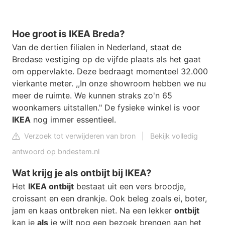
Hoe groot is IKEA Breda?
Van de dertien filialen in Nederland, staat de
Bredase vestiging op de vijfde plaats als het gaat
om oppervlakte. Deze bedraagt momenteel 32.000
vierkante meter. ,,In onze showroom hebben we nu
meer de ruimte. We kunnen straks zo'n 65
woonkamers uitstallen." De fysieke winkel is voor
IKEA
nog immer essentieel.
Verzoek tot verwijderen van bron
|
Bekijk volledig
antwoord op bndestem.nl
Wat krijg je als ontbijt bij IKEA?
Het
IKEA ontbijt
bestaat uit een vers broodje,
croissant en een drankje. Ook beleg zoals ei, boter,
jam en kaas ontbreken niet. Na een lekker
ontbijt
kan je
als
je wilt nog een bezoek brengen aan het