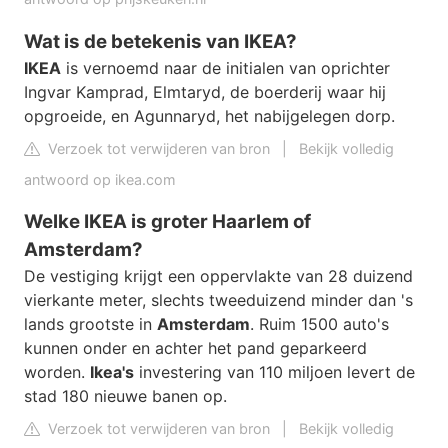
Wat is de betekenis van IKEA?
IKEA
is vernoemd naar de initialen van oprichter
Ingvar Kamprad, Elmtaryd, de boerderij waar hij
opgroeide, en Agunnaryd, het nabijgelegen dorp.
Verzoek tot verwijderen van bron
|
Bekijk volledig
antwoord op ikea.com
Welke IKEA is groter Haarlem of
Amsterdam?
De vestiging krijgt een oppervlakte van 28 duizend
vierkante meter, slechts tweeduizend minder dan 's
lands grootste in
Amsterdam
. Ruim 1500 auto's
kunnen onder en achter het pand geparkeerd
worden.
Ikea's
investering van 110 miljoen levert de
stad 180 nieuwe banen op.
Verzoek tot verwijderen van bron
|
Bekijk volledig