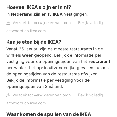
Hoeveel IKEA's zijn er in nl?
In
Nederland zijn er
13
IKEA
vestigingen.
Verzoek tot verwijderen van bron
|
Bekijk volledig
antwoord op ikea.com
Kan je eten bij de IKEA?
Vanaf 26 januari zijn de meeste restaurants in de
winkels
weer
geopend. Bekijk de informatie per
vestiging voor de openingstijden van het
restaurant
per winkel. Let op: in uitzonderlijke gevallen kunnen
de openingstijden van de restaurants afwijken.
Bekijk de informatie per vestiging voor de
openingstijden van Småland.
Verzoek tot verwijderen van bron
|
Bekijk volledig
antwoord op ikea.com
Waar komen de spullen van de IKEA