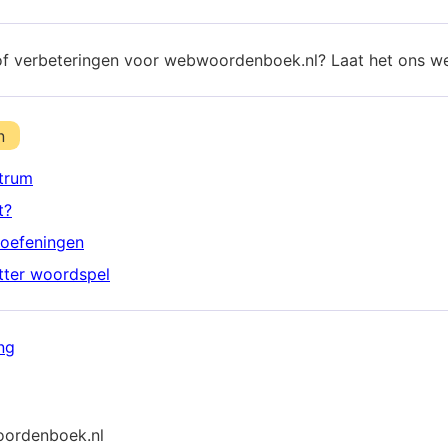
of verbeteringen voor webwoordenboek.nl? Laat het ons w
n
trum
t?
oefeningen
etter woordspel
ng
ordenboek.nl