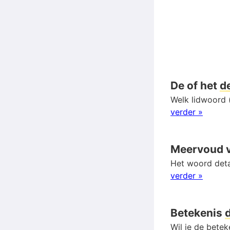
De of het
de
Welk lidwoord (
verder »
Meervoud 
Het woord deta
verder »
Betekenis
d
Wil je de betek