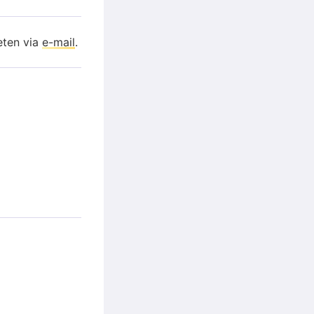
eten via
e-mail
.