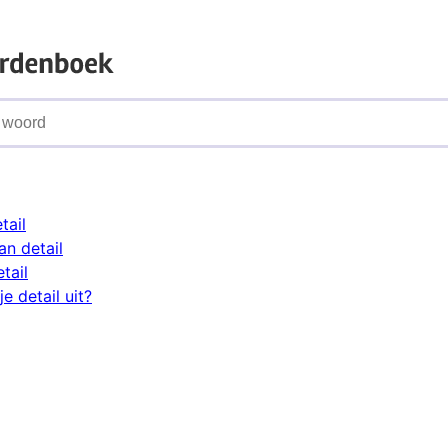
tail
n detail
tail
e detail uit?