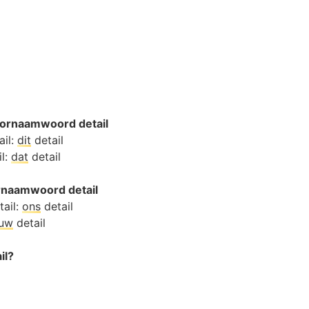
ornaamwoord detail
ail:
dit
detail
il:
dat
detail
ornaamwoord detail
tail:
ons
detail
ouw
detail
il?