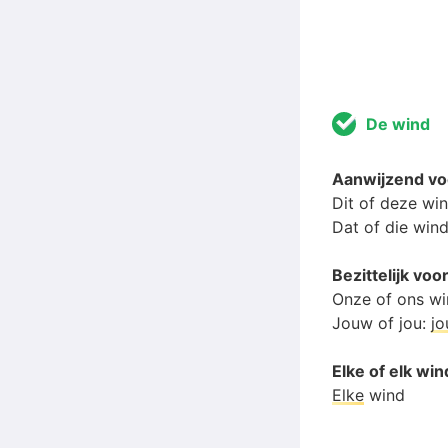
De wind
Aanwijzend v
Dit of deze wi
Dat of die win
Bezittelijk v
Onze of ons w
Jouw of jou:
j
Elke of elk win
Elke
wind