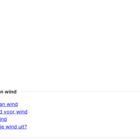
an wind
an wind
d voor wind
ind
je wind uit?