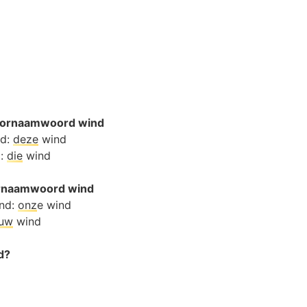
oornaamwoord wind
nd:
deze
wind
d:
die
wind
oornaamwoord wind
ind:
onz
e wind
ouw
wind
d?