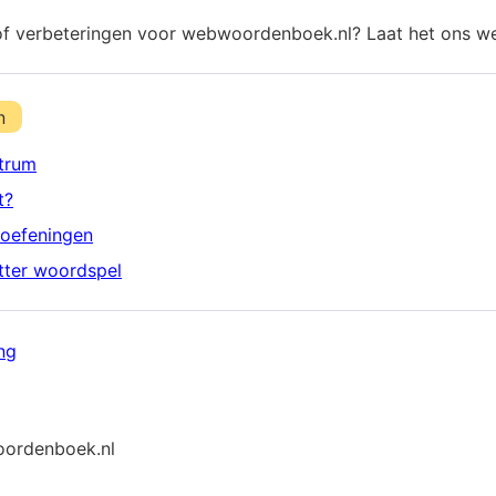
of verbeteringen voor webwoordenboek.nl? Laat het ons w
n
trum
t?
oefeningen
etter woordspel
ng
ordenboek.nl