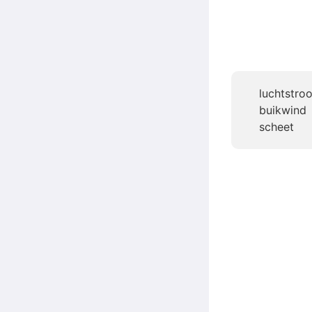
luchtstro
buikwind
scheet