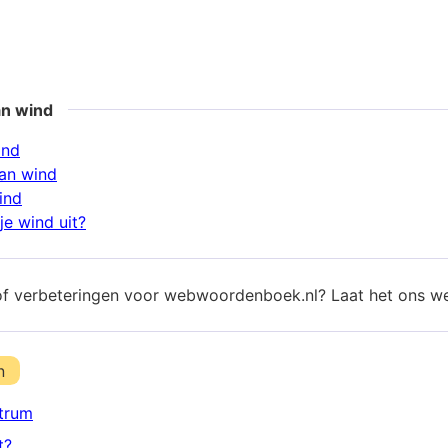
an wind
ind
an wind
ind
je wind uit?
of verbeteringen voor webwoordenboek.nl? Laat het ons w
n
trum
t?