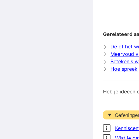
Gerelateerd a
De of het w
Meervoud v
Betekenis w
Hoe spreek 
Heb je ideeën 
Oefeninge
Kenniscen
Wist je da