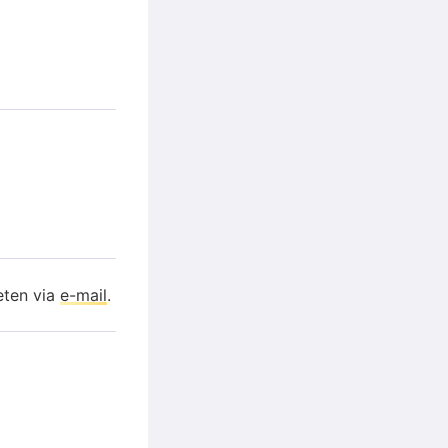
eten via
e-mail
.