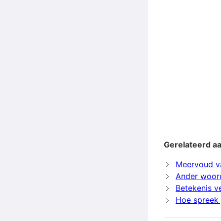
Gerelateerd aa
Meervoud v
Ander woord
Betekenis v
Hoe spreek j