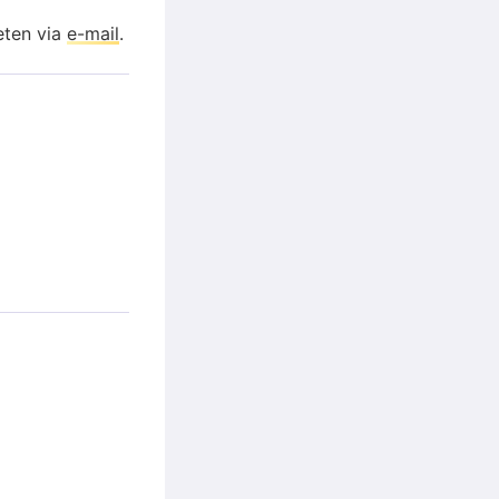
eten via
e-mail
.