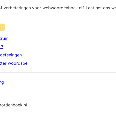
of verbeteringen voor webwoordenboek.nl? Laat het ons w
n
trum
t?
oefeningen
etter woordspel
ng
ordenboek.nl