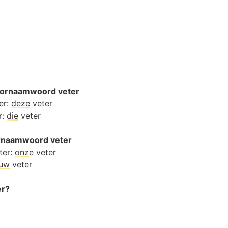
oornaamwoord veter
er:
deze
veter
r:
die
veter
oornaamwoord veter
ter:
onz
e veter
ouw
veter
er?