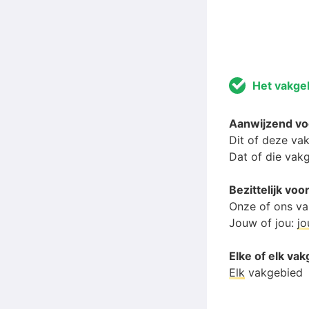
Het vakge
Aanwijzend v
Dit of deze va
Dat of die vak
Bezittelijk v
Onze of ons v
Jouw of jou:
j
Elke of elk va
Elk
vakgebied