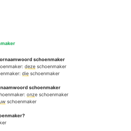
nmaker
oornaamwoord schoenmaker
choenmaker:
deze
schoenmaker
hoenmaker:
die
schoenmaker
oornaamwoord schoenmaker
choenmaker:
onz
e schoenmaker
ouw
schoenmaker
choenmaker?
ker