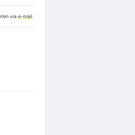
eten via
e-mail
.