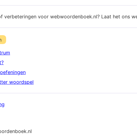
of verbeteringen voor webwoordenboek.nl? Laat het ons w
n
trum
t?
oefeningen
etter woordspel
ng
ordenboek.nl