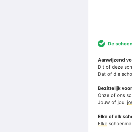
De schoe
Aanwijzend v
Dit of deze s
Dat of die sc
Bezittelijk v
Onze of ons s
Jouw of jou:
j
Elke of elk s
Elke
schoenma