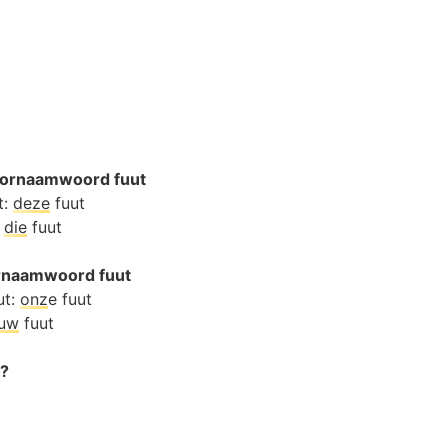
oornaamwoord fuut
t:
deze
fuut
:
die
fuut
ornaamwoord fuut
ut:
onz
e fuut
ouw
fuut
t?