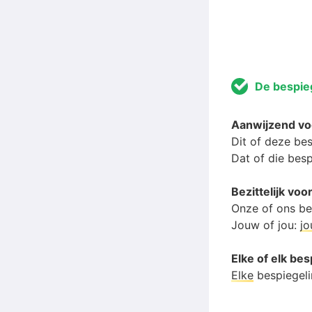
De bespie
Aanwijzend v
Dit of deze be
Dat of die bes
Bezittelijk v
Onze of ons be
Jouw of jou:
j
Elke of elk be
Elke
bespiegel