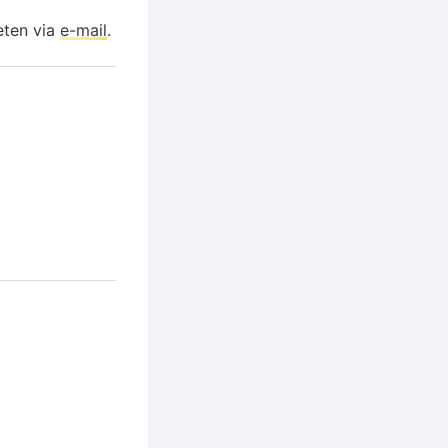
eten via
e-mail
.