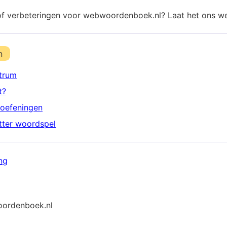
of verbeteringen voor webwoordenboek.nl? Laat het ons w
n
trum
t?
oefeningen
etter woordspel
ng
ordenboek.nl