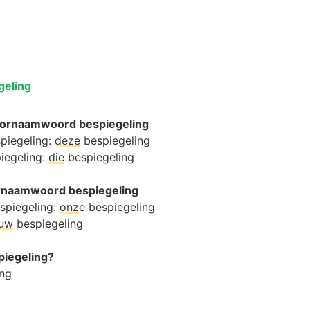
geling
oornaamwoord bespiegeling
spiegeling:
deze
bespiegeling
piegeling:
die
bespiegeling
oornaamwoord bespiegeling
spiegeling:
onz
e bespiegeling
ouw
bespiegeling
spiegeling?
ing