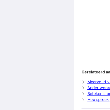
Gerelateerd aa
Meervoud va
Ander woord
Betekenis b
Hoe spreek 