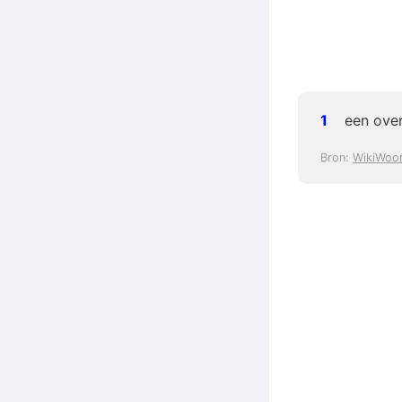
een ove
Bron:
WikiWoo