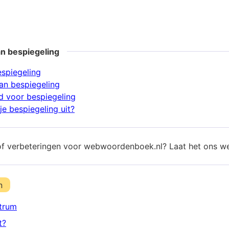
n bespiegeling
espiegeling
n bespiegeling
 voor bespiegeling
je bespiegeling uit?
of verbeteringen voor webwoordenboek.nl? Laat het ons w
n
trum
t?