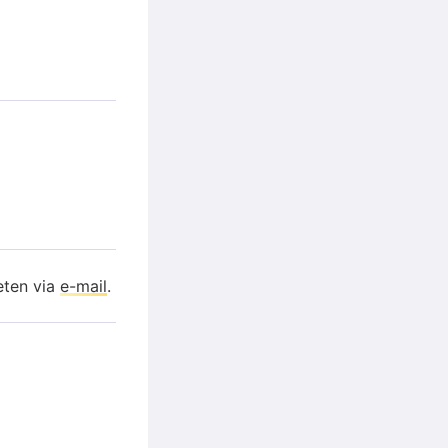
eten via
e-mail
.