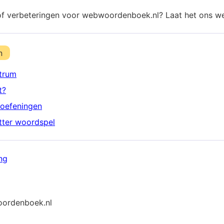
of verbeteringen voor webwoordenboek.nl? Laat het ons w
n
trum
t?
oefeningen
etter woordspel
ng
ordenboek.nl