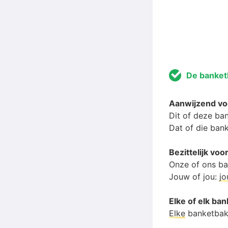
De banket
Aanwijzend v
Dit of deze ba
Dat of die ban
Bezittelijk v
Onze of ons b
Jouw of jou:
j
Elke of elk ba
Elke
banketbak