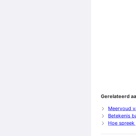
Gerelateerd a
Meervoud v
Betekenis b
Hoe spreek 