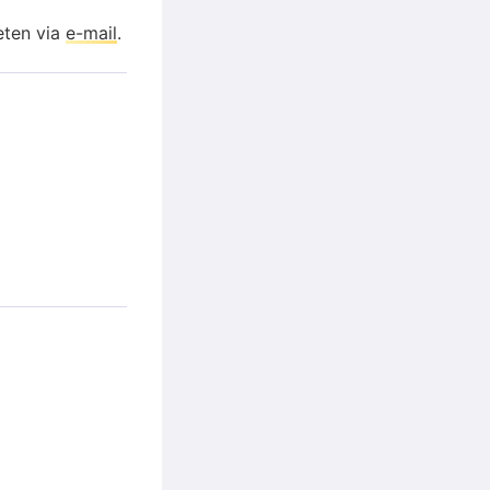
eten via
e-mail
.