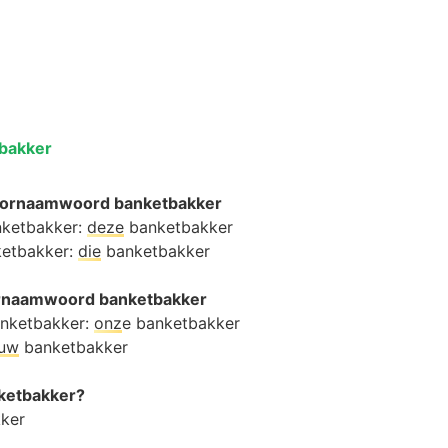
bakker
oornaamwoord banketbakker
nketbakker:
deze
banketbakker
ketbakker:
die
banketbakker
oornaamwoord banketbakker
anketbakker:
onz
e banketbakker
ouw
banketbakker
nketbakker?
ker