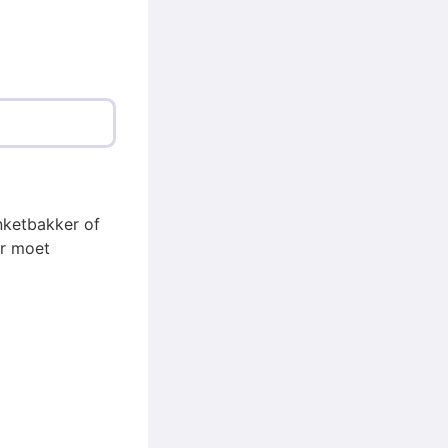
nketbakker of
er moet