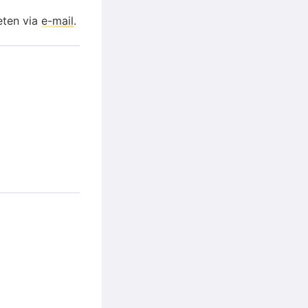
eten via
e-mail
.