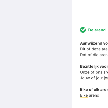
De arend
Aanwijzend v
Dit of deze ar
Dat of die are
Bezittelijk v
Onze of ons ar
Jouw of jou:
j
Elke of elk are
Elke
arend