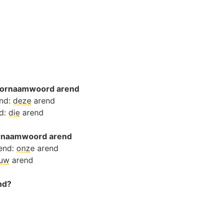
oornaamwoord arend
end:
deze
arend
nd:
die
arend
oornaamwoord arend
end:
onz
e arend
ouw
arend
nd?