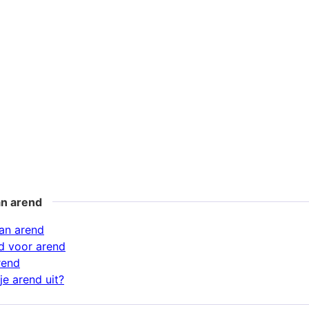
an arend
an arend
d voor arend
rend
je arend uit?