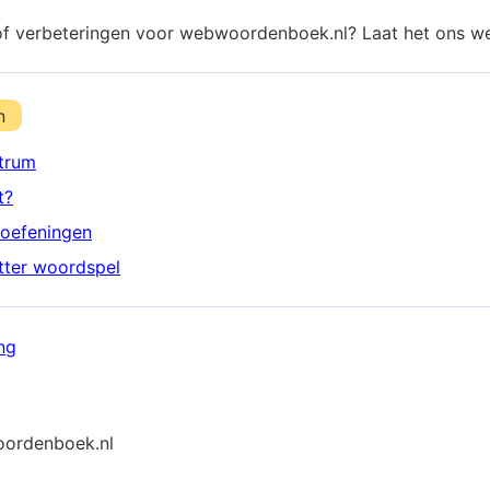
of verbeteringen voor webwoordenboek.nl? Laat het ons w
n
trum
t?
oefeningen
etter woordspel
ng
ordenboek.nl