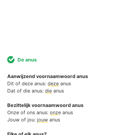
De anus
Aanwijzend voornaamwoord anus
Dit of deze anus:
deze
anus
Dat of die anus:
die
anus
Bezittelijk voornaamwoord anus
Onze of ons anus:
onz
e anus
Jouw of jou:
jouw
anus
Elke of elk anus?