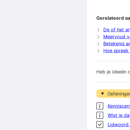
Gerelateerd a
De of het a
Meervoud v
Betekenis a
Hoe spreek 
Heb je ideeën 
Oefeninge
Kenniscen
Wist je da
Lidwoord 