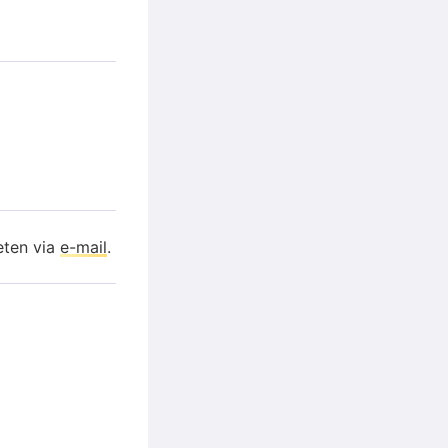
eten via
e-mail
.