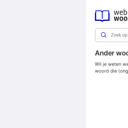
Ander wo
Wil je weten w
woord die (onge