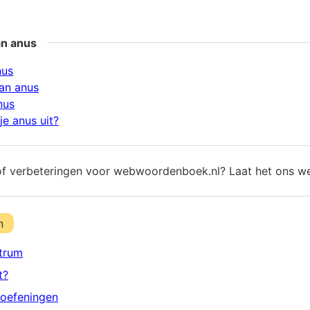
an anus
nus
an anus
nus
je anus uit?
of verbeteringen voor webwoordenboek.nl? Laat het ons w
n
trum
t?
oefeningen