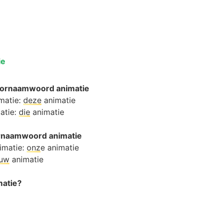
ie
oornaamwoord animatie
imatie:
deze
animatie
atie:
die
animatie
oornaamwoord animatie
imatie:
onz
e animatie
ouw
animatie
matie?