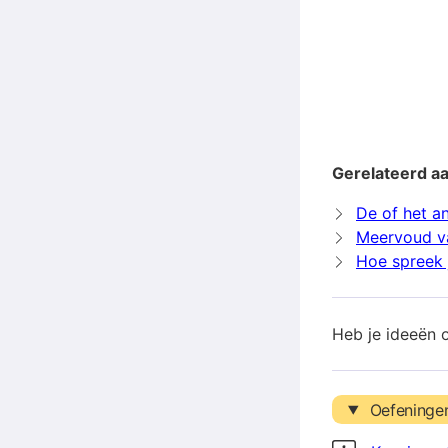
Gerelateerd aa
De of het a
Meervoud v
Hoe spreek j
Heb je ideeën 
Oefeninge