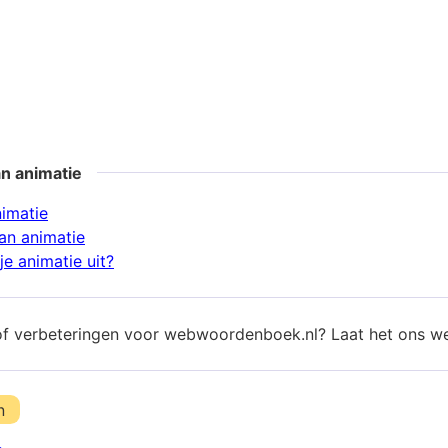
n animatie
nimatie
an animatie
e animatie uit?
of verbeteringen voor webwoordenboek.nl? Laat het ons w
n