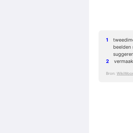
tweedime
beelden
suggere
vermaak
Bron:
WikiWoo