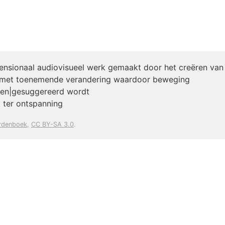
nsionaal audiovisueel werk gemaakt door het creëren van 
 met toenemende verandering waardoor beweging
ren|gesuggereerd wordt
 ter ontspanning
rdenboek
,
CC BY-SA 3.0
.