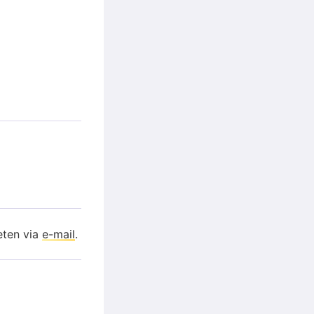
eten via
e-mail
.