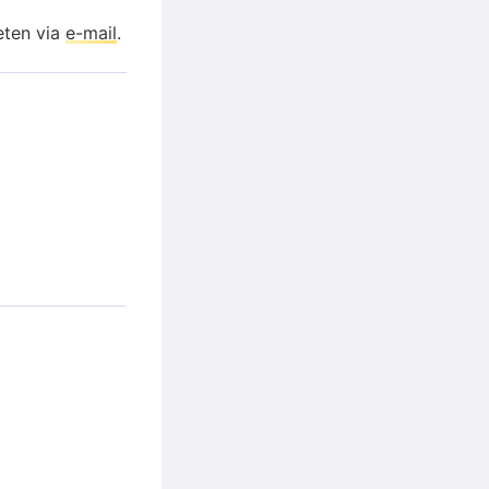
eten via
e-mail
.