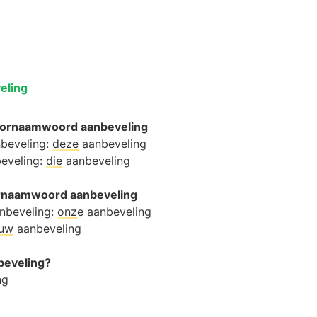
eling
oornaamwoord aanbeveling
nbeveling:
deze
aanbeveling
beveling:
die
aanbeveling
oornaamwoord aanbeveling
nbeveling:
onz
e aanbeveling
ouw
aanbeveling
nbeveling?
ng