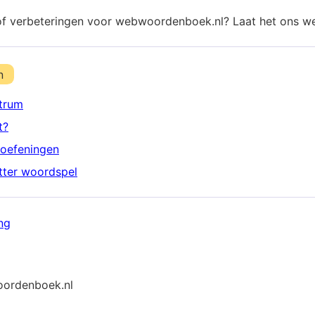
of verbeteringen voor webwoordenboek.nl? Laat het ons w
n
trum
t?
oefeningen
etter woordspel
ng
ordenboek.nl