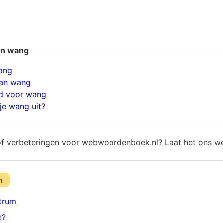
an wang
ang
an wang
d voor wang
je wang uit?
of verbeteringen voor webwoordenboek.nl? Laat het ons w
n
trum
t?