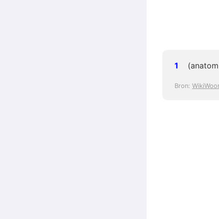
(anatomi
Bron:
WikiWoo