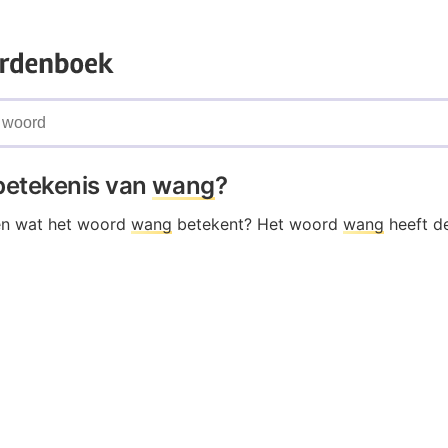
 betekenis van
wang
?
en wat het woord
wang
betekent? Het woord
wang
heeft d