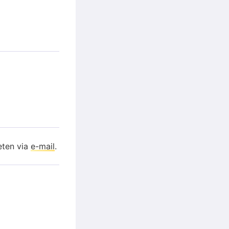
eten via
e-mail
.