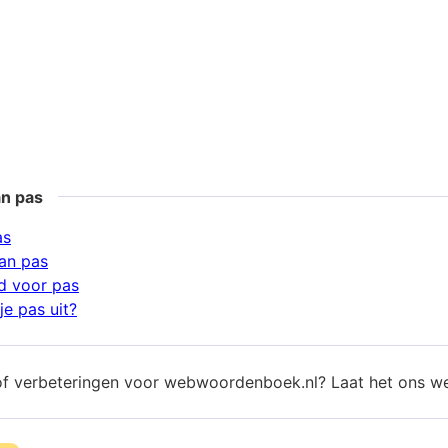
an pas
as
an pas
d voor pas
je pas uit?
of verbeteringen voor webwoordenboek.nl? Laat het ons w