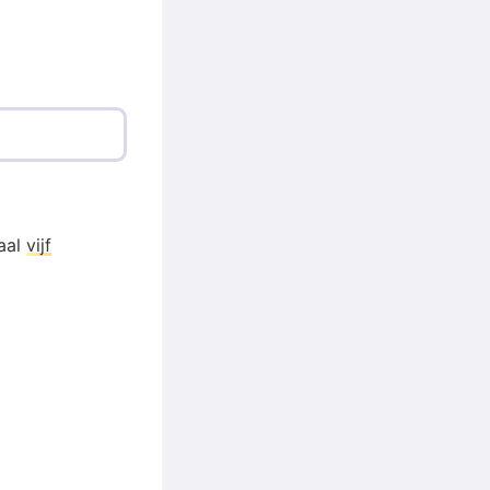
taal
vijf