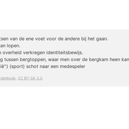
tsen van de ene voet voor de andere bij het gaan.
an lopen.
 overheid verkregen identiteitsbewijs.
g tussen bergtoppen, waar men over de bergkam heen kan
lgië'') (sport) schot naar een medespeler
rdenboek
,
CC BY-SA 3.0
.