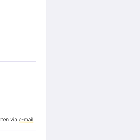
eten via
e-mail
.