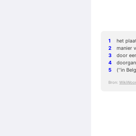
het plaa
manier v
door een
doorgan
(''in Be
Bron:
WikiWoo