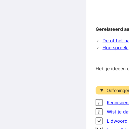
Gerelateerd a
De of het n
Hoe spreek j
Heb je ideeën 
Oefeninge
Kenniscen
Wist je da
Lidwoord 