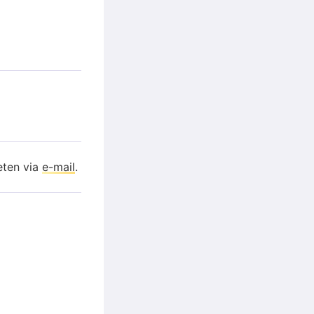
eten via
e-mail
.