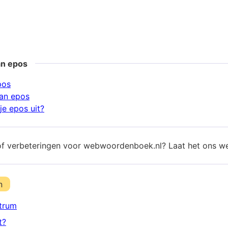
an epos
pos
an epos
je epos uit?
of verbeteringen voor webwoordenboek.nl? Laat het ons w
n
trum
t?