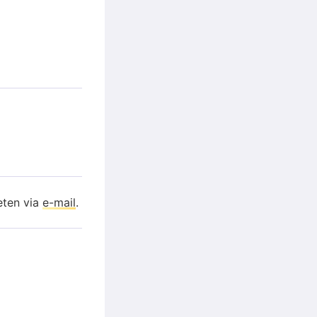
eten via
e-mail
.