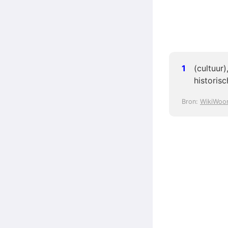
(cultuur)
historisc
Bron:
WikiWoo