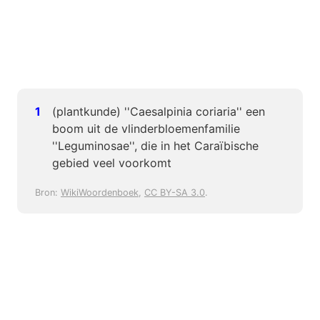
(plantkunde) ''Caesalpinia coriaria'' een
boom uit de vlinderbloemenfamilie
''Leguminosae'', die in het Caraïbische
gebied veel voorkomt
Bron:
WikiWoordenboek
,
CC BY-SA 3.0
.