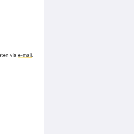
eten via
e-mail
.