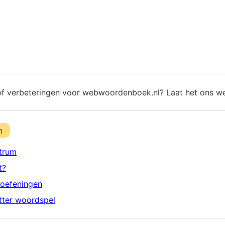
of verbeteringen voor webwoordenboek.nl? Laat het ons w
n
trum
t?
oefeningen
etter woordspel