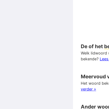
De of het
b
Welk lidwoord 
bekende?
Lees
Meervoud 
Het woord beke
verder »
Ander woo