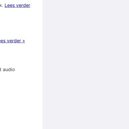
k.
Lees verder
es verder »
et audio