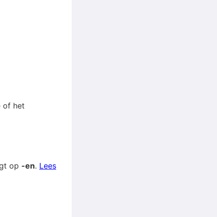
 of het
igt op
-en
.
Lees