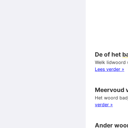
De of het
b
Welk lidwoord (
Lees verder »
Meervoud 
Het woord badj
verder »
Ander woo