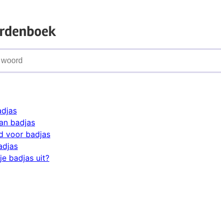
adjas
an badjas
d voor badjas
adjas
je badjas uit?