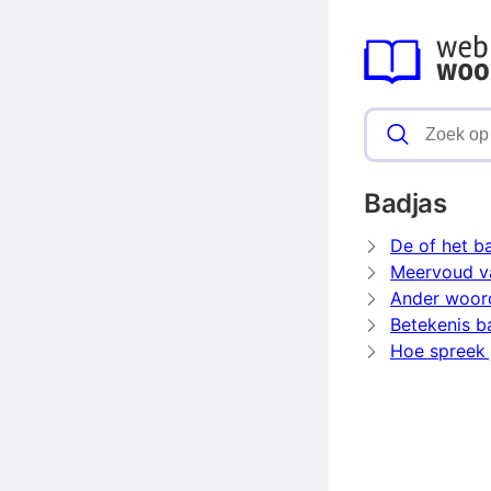
Badjas
De of het b
Meervoud v
Ander woor
Betekenis b
Hoe spreek 