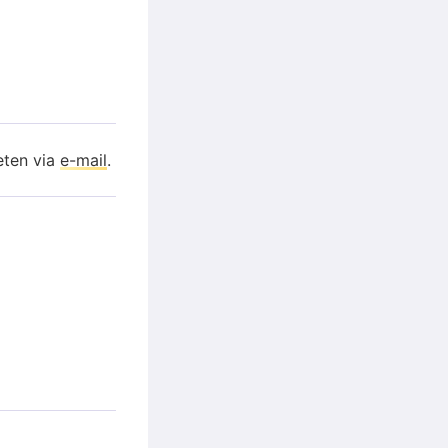
eten via
e-mail
.