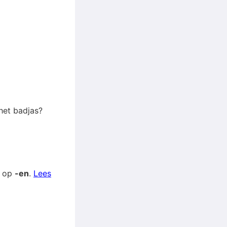
 het badjas?
t op
-en
.
Lees