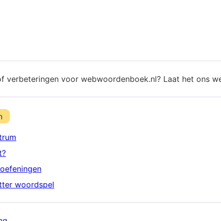
of verbeteringen voor webwoordenboek.nl? Laat het ons w
n
trum
t?
oefeningen
etter woordspel
ng