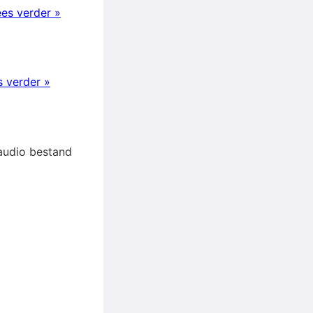
es verder »
s verder »
 audio bestand