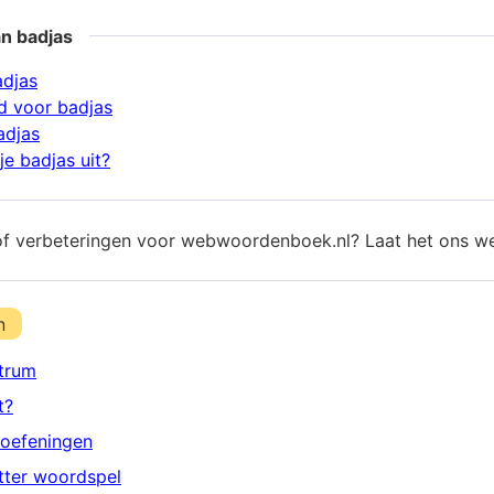
n badjas
adjas
d voor badjas
adjas
je badjas uit?
of verbeteringen voor webwoordenboek.nl? Laat het ons w
n
trum
t?
oefeningen
etter woordspel