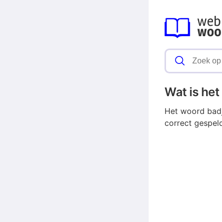
Wat is he
Het woord badj
correct gespel