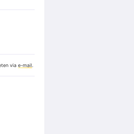
eten via
e-mail
.