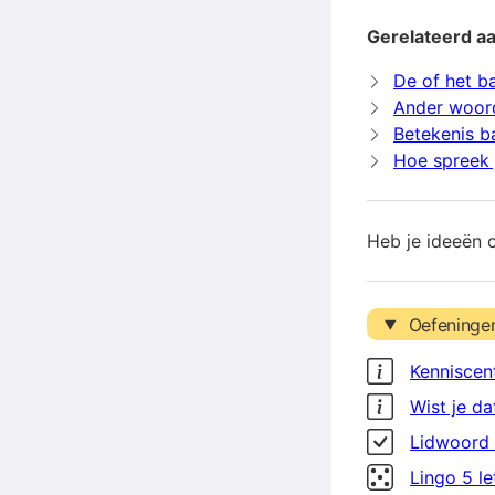
Gerelateerd aa
De of het b
Ander woor
Betekenis b
Hoe spreek 
Heb je ideeën 
Oefeninge
Kenniscen
Wist je da
Lidwoord 
Lingo 5 l